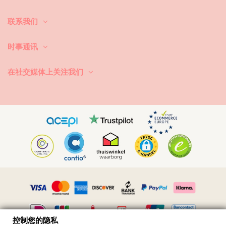
质面料是必不可少的，但是如何让它持续几年呢？
联系我们
首先：避免接触粗糙的表面。当你想坐下或躺下的时候，一定要用毛巾先
覆盖下。直接接触表面，如混凝土、石头(如游泳池边缘)或木头（尤其是
时事通讯
碎片！）可能会损坏泳衣的柔软面料。
怎么洗？每次使用后，用清水冲洗比基尼，不要用盐水。我们总是建议洗
在社交媒体上关注我们
手。切勿使用强力去污剂，如去污剂。使用适合精细织物的产品，一种简
单的肥皂，但最好是专门用于泳装洗涤的产品。
永远记得从你的沙滩包或袋子里拿出湿游泳衣。不要让它长时间处于潮湿
折叠状态。为什么？印刷品和图案可能会变色。如果你的比基尼有小石、
珍珠或褶边装饰，避免在洗涤时摩擦、扭曲和拉伸。
如果游泳衣有污点，试着趁它还湿的时候轻拍它。如果污渍干了，不要通
过刮来去除。你可能会破坏染料。最好请求帮助你当地的干洗店。
如何弄干？永远不要在阳光下直接暴晒。拿条毛巾，穿上比基尼或泳衣，
小心地卷起来，以排除多余的水。把它平放在毛巾上，让它在阴凉处干
燥。直接暴露在阳光下可能会褪色。请勿使用烘干机。
如何去除织物中的小沙粒？带上吹风机，在凉爽的环境中吹掉沙子。
视频
播放视频 胸罩 Top Dots-Orange Mel Rio de Sol
控制您的隐私