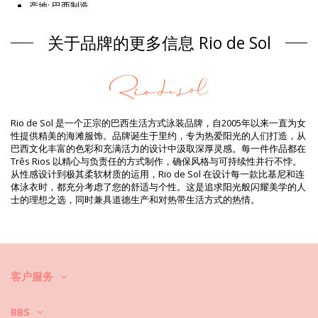
产地: 巴西制造
胸罩 橙子 Rio de Sol
关于品牌的更多信息 Rio de Sol
组成 / 成分
组成 / 成分: 84% Polyamide, 16% Elastane - OEKO-TEX - Chlorine
Resistant
衬里: 84% Polyamide, 16% Elastane - Oeko-Tex
防紫外线: UPF 50+
产品信息
Rio de Sol 是一个正宗的巴西生活方式泳装品牌，自2005年以来一直为女
性提供精美的海滩服饰。品牌诞生于里约，专为热爱阳光的人们打造，从
部门: 女装, 胸罩
巴西文化丰富的色彩和充满活力的设计中汲取深厚灵感。每一件作品都在
包装包括: 1 x 胸罩 (其它附件不包括在内)
Três Rios 以精心与负责任的方式制作，确保风格与可持续性并行不悖。
HS CODE: 6112.41.0010
从性感设计到极其柔软材质的运用，Rio de Sol 在设计每一款比基尼和连
SKU: 1981118623
体泳衣时，都充分考虑了您的舒适与个性。这是追求阳光般闪耀美学的人
EAN: XS (7899810246066), S (7899810246073), M (7899810246080),
士的理想之选，同时兼具道德生产和对热带生活方式的热情。
L (7899810246097), XL (7899810246103), XXL (7899810267313)
重量: 55g / 0.12lb / 1.94oz
打印不准确，可能因切口花纹而异
修饰照片
清洗和护理说明
客户服务
清洗和护理说明: Rio de Sol Top Dots-Orange Mel
你想让你的新比基尼套装保持几季的完好状态吗？如果是这样，你需要学
BBS
会如何好好对衣物进行护理。如果你想在整个夏天都有比基尼套装穿，优