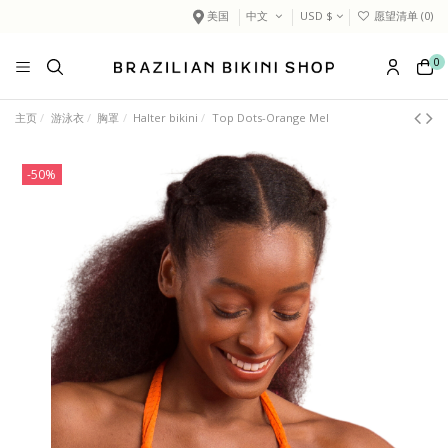
美国
中文
USD $
愿望清单 (
0
)
0
主页
游泳衣
胸罩
Halter bikini
Top Dots-Orange Mel
-50%