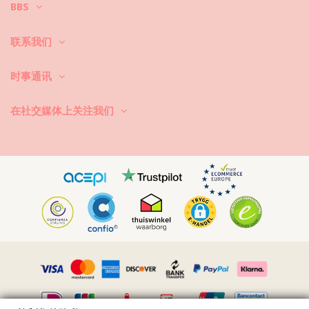
BBS
首先：避免接触粗糙的表面。当你想坐下或躺下的时候，一定要用毛巾先
联系我们
覆盖下。直接接触表面，如混凝土、石头(如游泳池边缘)或木头（尤其是
碎片！）可能会损坏泳衣的柔软面料。
时事通讯
怎么洗？每次使用后，用清水冲洗比基尼，不要用盐水。我们总是建议洗
手。切勿使用强力去污剂，如去污剂。使用适合精细织物的产品，一种简
单的肥皂，但最好是专门用于泳装洗涤的产品。
在社交媒体上关注我们
永远记得从你的沙滩包或袋子里拿出湿游泳衣。不要让它长时间处于潮湿
折叠状态。为什么？印刷品和图案可能会变色。如果你的比基尼有小石、
珍珠或褶边装饰，避免在洗涤时摩擦、扭曲和拉伸。
如果游泳衣有污点，试着趁它还湿的时候轻拍它。如果污渍干了，不要通
过刮来去除。你可能会破坏染料。最好请求帮助你当地的干洗店。
如何弄干？永远不要在阳光下直接暴晒。拿条毛巾，穿上比基尼或泳衣，
小心地卷起来，以排除多余的水。把它平放在毛巾上，让它在阴凉处干
燥。直接暴露在阳光下可能会褪色。请勿使用烘干机。
如何去除织物中的小沙粒？带上吹风机，在凉爽的环境中吹掉沙子。
视频
播放视频 内裤 Bottom Dots-Orange Pipa Rio de Sol