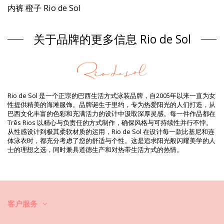
内裤 橙子 Rio de Sol
组成 / 成分
关于品牌的更多信息 Rio de Sol
组成 / 成分: 84% Polyamide, 16% Elastane - OEKO-TEX - Chlorine
Resistant
衬里: 84% Polyamide, 16% Elastane - Oeko-Tex
防紫外线: UPF 50+
产品信息
部门: 女装, 内裤
Rio de Sol 是一个正宗的巴西生活方式泳装品牌，自2005年以来一直为女
包装包括: 1 x 内裤 (其它附件不包括在内)
性提供精美的海滩服饰。品牌诞生于里约，专为热爱阳光的人们打造，从
HS CODE: 6112.41.0010
巴西文化丰富的色彩和充满活力的设计中汲取深厚灵感。每一件作品都在
SKU: 1981118628
Três Rios 以精心与负责任的方式制作，确保风格与可持续性并行不悖。
EAN: XS (7899810246318), S (7899810246325), M (7899810246332),
从性感设计到极其柔软材质的运用，Rio de Sol 在设计每一款比基尼和连
L (7899810246349), XL (7899810246356)
体泳衣时，都充分考虑了您的舒适与个性。这是追求阳光般闪耀美学的人
重量: 45g / 0.1lb / 1.59oz
士的理想之选，同时兼具道德生产和对热带生活方式的热情。
打印不准确，可能因切口花纹而异
修饰照片
清洗和护理说明
清洗和护理说明: Rio de Sol Bottom Dots-Orange Pipa
你想让你的新比基尼套装保持几季的完好状态吗？如果是这样，你需要学
客户服务
会如何好好对衣物进行护理。如果你想在整个夏天都有比基尼套装穿，优
质面料是必不可少的，但是如何让它持续几年呢？