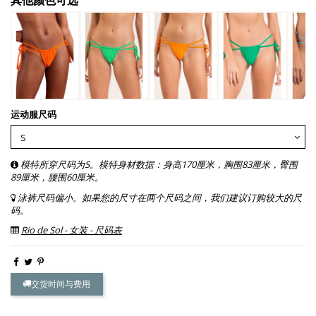
运动服尺码
模特所穿尺码为S。模特身材数据：身高170厘米，胸围83厘米，臀围
89厘米，腰围60厘米。
泳裤尺码偏小。如果您的尺寸在两个尺码之间，我们建议订购较大的尺
码。
Rio de Sol - 女装 - 尺码表
交货时间与费用