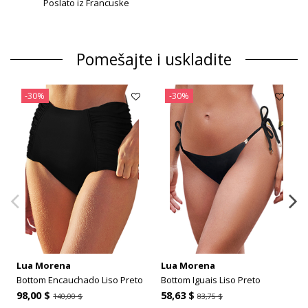
Poslato iz Francuske
Pomešajte i uskladite
-30%
-30%
Lua Morena
Lua Morena
Bottom Encauchado Liso Preto
Bottom Iguais Liso Preto
98,00 $
58,63 $
140,00 $
83,75 $