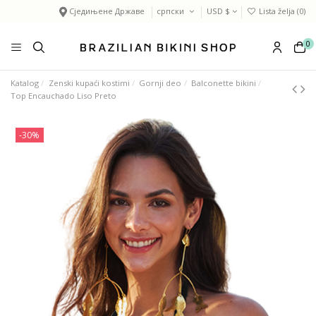
Сједињене Државе
српски
USD $
Lista želja (
0
)
0
Katalog
Zenski kupaći kostimi
Gornji deo
Balconette bikini
Top Encauchado Liso Preto
-30%