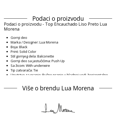
Podaci o proizvodu
Podaci o proizvodu - Top Encauchado Liso Preto Lua
Morena
Gornji deo
Marka / Designer: Lua Morena
Boja: Black
Print: Solid Color
Stil gornjeg dela: Balconette
Gornji deo sa jastučićima: Push Up
Sa žicom: With underwire
Tip zatvarača: Tie
Uputstvo za pranje: Ručno pranje u hladnoj vodi, horizontalno
sušenje
Tip zatvarača: Tie
Više o brendu Lua Morena
Poreklo: Proizvedeno u Brazilu
Gornji deo Black Lua Morena
Sastav
Sastav: 83% Polyamide, 17% Elastane
Postava: 88% Polyamide, 12% Elastane