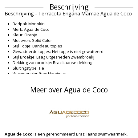
Beschrijving
Beschrijving - Terracota Engana Mamae Agua de Coco
Badpak-Monokini
Merk: Agua de Coco
Kleur: Oranje
Motieven: Solid Color
Stijl Topje: Bandeau topjes
Gewatteerde topjes: Het topje is niet gewatteerd
Stijl Broekje: Laag uitgesneden Zwembroekj
Dekking van broekje: Braziliaanse dekking
Sluitingstype: Tie
Wasvoorschriften: Handwas
Sluitingstype: Tie
Herkomst: Gemaakt in Brazilië
Meer over Agua de Coco
Badpak Oranje Agua de Coco WINTER
Materiaal buitenlaag
Materiaal buitenlaag: 87% Polyamide; 13% Elastane
Voering: 82% Poliamide, 18% Elastane
UV-bescherming: UPF 50+
Productgegevens
Agua de Coco
is een gerenommeerd Braziliaans swimwearmerk,