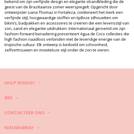
Afdeling: Dames, Badpak
bekend om zijn verfijnde design en elegante strandkleding die de
Verpakking omvat: 1 x Badpak (Andere accessoires niet
geest van de Braziliaanse zomer weerspiegelt. Opgericht door
inbegrepen)
ontwerpster Liana Thomaz in Fortaleza, combineert het merk een
HS CODE: 6112.41.0010
verfijnde stijl, hoogwaardige stoffen en tijdloze silhouetten om
SKU: 1981125964
bikini’s, badpakken en accessoires te creëren die een levensstijl van
EAN: S (7909598789850), M (7909598789867), L (7909598789874)
zon, zand en elegantie uitdrukken. Internationaal geroemd om zijn
Referentie leverancier: M1187A2262
fashion-forward benadering presenteert Agua de Coco collecties die
Gewicht: 115g / 0.25lb / 4.06oz
high fashion naadloos verbinden met de levendige energie van de
Geretoucheerde foto's
tropische cultuur. Elk ontwerp is bedoeld om schoonheid,
zelfvertrouwen en moeiteloze stijl onder de zon te vieren.
Was- en
onderhoudsvoorschriften
Onderhoudsvoorschriften voor: Agua de Coco
Terracota Engana Mamae
Wilt u lang plezier hebben van uw nieuwe bikini? Dit zijn onze tips.
HULP NODIG?
Een stof van goede kwaliteit is het eerste waar u op moet letten als u
meer dan een zomer van uw bikini wilt genieten, maar hoe zorgt u
ervoor dat uw badkleding jaren meegaat?
BBS
Ten eerste: vermijd ruwe oppervlakken. Gebruik altijd een
CONTACTEER ONS
strandhanddoek wanneer u gaat zitten of liggen. Direct contact met
oppervlakken zoals beton, stenen (bijv. zwembadranden) of hout
NIEUWSBRIEF
(splinters!) kunnen uw zwemkleding beschadigen.