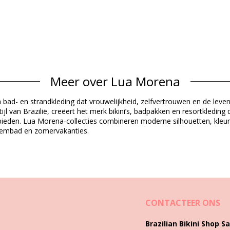
Meer over Lua Morena
Materiaal buitenlaag
 bad- en strandkleding dat vrouwelijkheid, zelfvertrouwen en de leven
l van Brazilië, creëert het merk bikini’s, badpakken en resortkledin
ieden. Lua Morena-collecties combineren moderne silhouetten, kleurri
Productgegevens
wembad en zomervakanties.
epen)
6030), L (7899670856047), XL (7899670856054), XXL (789967085606
CONTACTEER ONS
Brazilian Bikini Shop Sa