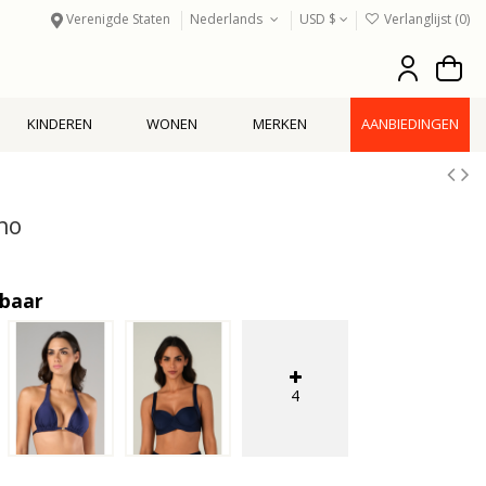
Verenigde Staten
Nederlands
USD $
Verlanglijst (
0
)
KINDEREN
WONEN
MERKEN
AANBIEDINGEN
ho
kbaar
4