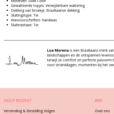
Motieven: Solid Color
Gewatteerde topjes: Verwijderbare wattering
Dekking van broekje: Braziliaanse dekking
Sluitingstype: Tie
Wasvoorschriften: Handwas
Sluitingstype: Tie
Herkomst: Gemaakt in Brazilië
Badpak Marineblauw Lua Morena
Lua Morena
is een Braziliaans merk van
Materiaal buitenlaag: 82% Polyamide, 18% Elastane
landschappen en de ontspannen levensstij
Voering: 88% Polyamide, 12% Elastane
terwijl ze comfort en perfecte pasvorm b
voor stranddagen, momenten bij het z
Afdeling: Dames, Badpak
Verpakking omvat: 1 x Badpak (Andere accessoires niet inbegr
HS CODE: 6112.41.0010
SKU: 1981128508
EAN: XS (7899918605345), S (7899918605352), M (789967085
Referentie leverancier: 3095303
HULP NODIG?
BBS
Gewicht: 115g / 0.25lb / 4.06oz
Geretoucheerde foto's
Verzending & Bestelling Volgen
Over ons