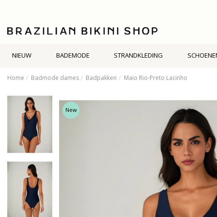
NIEUW
BADEMODE
STRANDKLEDING
SCHOENE
Home
Badmode dames
Badpakken
Maio Rio-Preto Lacinho
New