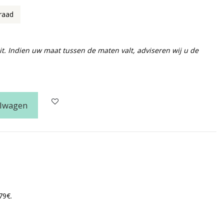
raad
 uit. Indien uw maat tussen de maten valt, adviseren wij u de
elwagen
79€.