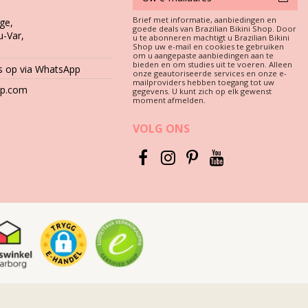
Brief met informatie, aanbiedingen en
ge,
goede deals van Brazilian Bikini Shop. Door
u-Var,
 u meer dan een zomer van uw bikini wilt genieten, maar hoe zorgt u
u te abonneren machtigt u Brazilian Bikini
Shop uw e-mail en cookies te gebruiken
om u aangepaste aanbiedingen aan te
bieden en om studies uit te voeren. Alleen
 op via WhatsApp
onze geautoriseerde services en onze e-
mailproviders hebben toegang tot uw
ken zoals beton, stenen (bijv. zwembadranden) of hout (splinters!)
hop.com
gegevens. U kunt zich op elk gewenst
moment afmelden.
VOLG ONS
ruik nooit krachtige wasmiddelen zoals vlekkenverwijderaars.
ing.
arels of franjes, moet u niet wrijven, uitrekken of wringen tijdens
 verkleuring te voorkomen. Laat de vlek bij de stomerij verwijderen.
uw badkleding plat op een handdoek in de schaduw drogen. Directe