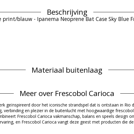
Beschrijving
he print/blauw - Ipanema Neoprene Bat Case Sky Blue F
Materiaal buitenlaag
Productgegevens
Meer over Frescobol Carioca
et inbegrepen)
erk geïnspireerd door het iconische strandspel dat is ontstaan in Rio
ng, verbinding en plezier in de buitenlucht met hoogwaardige frescobo
ombineert Frescobol Carioca vakmanschap, balans en speels design 
ervaring, en Frescobol Carioca vangt deze geest met producten die de