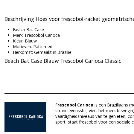
Beschrijving Hoes voor frescobol-racket geometrisc
Beach Bat Case
Merk: Frescobol Carioca
Kleur: Blauw
Motieven: Patterned
Herkomst: Gemaakt in Brazilië
Beach Bat Case Blauw Frescobol Carioca Classic
Materiaal buitenlaag: 100% Neoprene
Afdeling: Uniseks, Beach Bat Case
Verpakking omvat: 1 x Beach Bat Case (Andere accessoires ni
Frescobol Carioca
is een Braziliaans m
HS CODE: 4202.12.1000
strandlevensstijl, viert het merk bewegi
SKU: 1987002240
vaardigheidsniveaus van te genieten, c
EAN: Maat uniek (5056192053640)
sport, staat frescobol voor een sociale 
Referentie leverancier: 1816-171
Gewicht: 450g / 0.99lb / 15.87oz