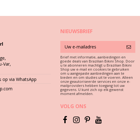
NIEUWSBRIEF
rl
 hangt van het materiaal af.
Brief met informatie, aanbiedingen en
ge,
goede deals van Brazilian Bikini Shop. Door
u-Var,
u te abonneren machtigt u Brazilian Bikini
Shop uw e-mail en cookies te gebruiken
e wasmachine wassen.
om u aangepaste aanbiedingen aan te
bieden en om studies uit te voeren. Alleen
 op via WhatsApp
onze geautoriseerde services en onze e-
rschriften).
mailproviders hebben toegang tot uw
hop.com
gegevens. U kunt zich op elk gewenst
moment afmelden.
VOLG ONS