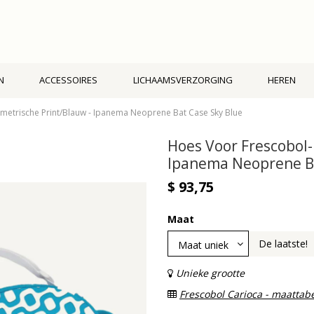
N
ACCESSOIRES
LICHAAMSVERZORGING
HEREN
etrische Print/Blauw - Ipanema Neoprene Bat Case Sky Blue
Hoes Voor Frescobol
Ipanema Neoprene Ba
$ 93,75
Maat
De laatste!
Unieke grootte
Frescobol Carioca - maattab