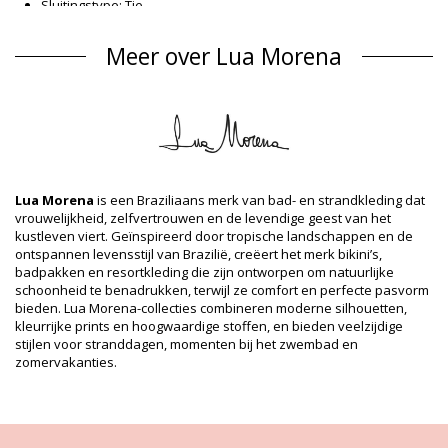
Sluitingstype: Tie
Herkomst: Gemaakt in Brazilië
Bikinibroekje Roze Lua Morena
Meer over Lua Morena
Materiaal buitenlaag
Materiaal buitenlaag: 82% Polyamide, 18% Elastane
Voering: 88% Polyamide, 12% Elastane
Productgegevens
Afdeling: Dames, Bikinibroekje
Verpakking omvat: 1 x Bikinibroekje (Andere accessoires niet
Lua Morena
is een Braziliaans merk van bad- en strandkleding dat
inbegrepen)
vrouwelijkheid, zelfvertrouwen en de levendige geest van het
HS CODE: 6112.41.0010
kustleven viert. Geïnspireerd door tropische landschappen en de
SKU: 1981128515
ontspannen levensstijl van Brazilië, creëert het merk bikini’s,
EAN: XS (7899918604430), S (7899670855545), M (7899670855552),
badpakken en resortkleding die zijn ontworpen om natuurlijke
L (7899670855569), XL (7899918604478)
schoonheid te benadrukken, terwijl ze comfort en perfecte pasvorm
Referentie leverancier: 2235325
bieden. Lua Morena-collecties combineren moderne silhouetten,
Gewicht: 45g / 0.1lb / 1.59oz
kleurrijke prints en hoogwaardige stoffen, en bieden veelzijdige
Print is niet exact en kan variëren afhankelijk van het model
stijlen voor stranddagen, momenten bij het zwembad en
Geretoucheerde foto's
zomervakanties.
Was- en
onderhoudsvoorschriften
Onderhoudsvoorschriften voor: Lua Morena Bottom