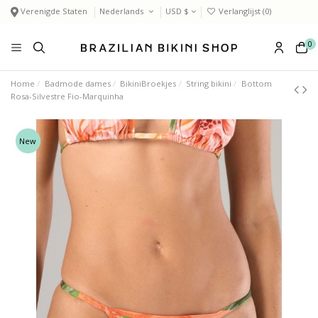
Verenigde Staten
Nederlands
USD $
Verlanglijst (
0
)
0
Home
Badmode dames
BikiniBroekjes
String bikini
Bottom
Rosa-Silvestre Fio-Marquinha
New