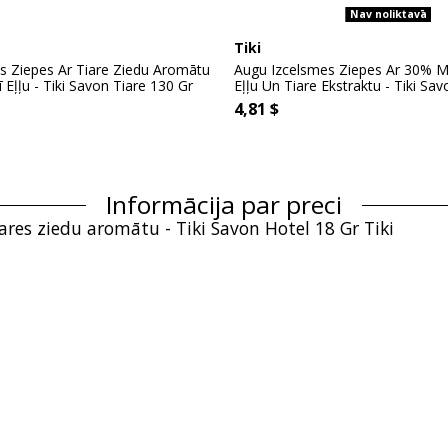
Nav noliktavā
Tiki
s Ziepes Ar Tiare Ziedu Aromātu
Augu Izcelsmes Ziepes Ar 30% M
ļļu - Tiki Savon Tiare 130 Gr
Eļļu Un Tiare Ekstraktu - Tiki Savo
4,81 $
Informācija par preci
iares ziedu aromātu - Tiki Savon Hotel 18 Gr Tiki