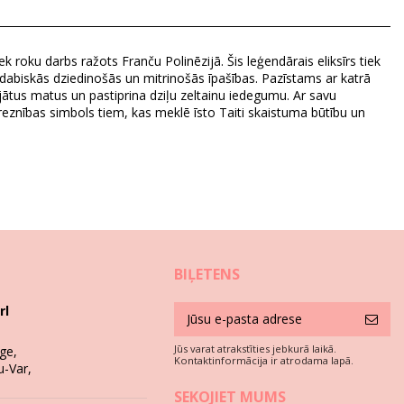
, gardenia tahitensis, tocopherol.
k roku darbs ražots Franču Polinēzijā. Šis leģendārais eliksīrs tiek
 dabiskās dziedinošās un mitrinošās īpašības. Pazīstams ar katrā
jātus matus un pastiprina dziļu zeltainu iedegumu. Ar savu
znības simbols tiem, kas meklē īsto Taiti skaistuma būtību un
BIĻETENS
rl
Jūs varat atrakstīties jebkurā laikā.
ge,
Kontaktinformācija ir atrodama lapā.
u-Var,
SEKOJIET MUMS