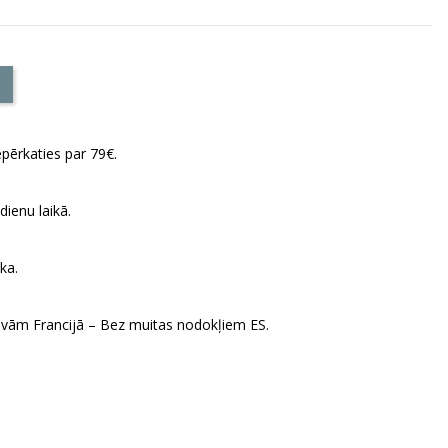
pērkaties par 79€.
ienu laikā.
ka.
vām Francijā – Bez muitas nodokļiem ES.