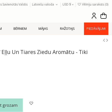
s Savienotās Valstis
Latviešu valoda
USD $
Vēlmju saraksts (
0
)
EM
BĒRNIEM
MĀJAS
RAŽOTAJS
PIEDĀVĀJUMI
 Eļļu Un Tiares Ziedu Aromātu - Tiki
ot grozam