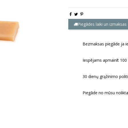
Piegādes laiki un izmaksas
Bezmaksas piegāde ja ie
Iespējams apmainīt 100 d
30 dienų grąžinimo politi
Piegāde no mūsu nolikta