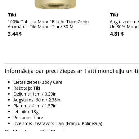
Tiki
Tiki
100% Dabiska Monoī Eļļa Ar Tiare Ziedu
Augu Izcelsme
Aromātu - Tiki Monoi Tiare 30 Ml
Un 30% Monoī E
3,44 $
4,81 $
Informācija par preci Ziepes ar Taiti monoī eļļu un t
Cietās ziepes-Body Care
Ražotajs: Tiki
Dziļums: 1cm / 0.39in
Augstums: 6cm / 2.36in
Platums: 4cm / 1.57in
Ietilpība: 18g
Perfume: Tiare
Izcelsme: Izgatavots Taītī (Franču Polinēzijā)
Cietās ziepes Tiki Classic