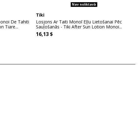
Nav noliktavā
Tiki
onoi De Tahiti
Losjons Ar Taiti Monoī Eļļu Lietošanai Pēc
n Tiare...
Sauļošanās - Tiki After Sun Lotion Monoi...
16,13 $