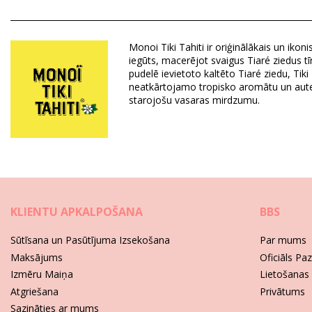
Sastāvs: Sodium palmate, sodium palm kernelate, palm acid, pal
Monoi Tiki Tahiti ir oriģinālākais un ikon
iegūts, macerējot svaigus Tiaré ziedus t
Nodaļa: Unisex, Cietās ziepes
pudelē ievietoto kaltēto Tiaré ziedu, Ti
Iesaiņojumā ietilpst: 1 x Cietās ziepes (Citi aksesuāri nav iekļaut
neatkārtojamo tropisko aromātu un auten
HS CODE: 330499
starojošu vasaras mirdzumu.
SKU: 1974009
EAN: Izmērs unikāls (7899650000026)
Piegādātāja atsauce: 1SAHG
Svars: 130g / 0.29lb / 4.59oz
Retušēti foto
Kopšanas pamācība šim priekšmetam: Tiki Tiki Savo
KLIENTU APKALPOŠANA
BBS
Sūtīsana un Pasūtījuma Izsekošana
Par mums
Maksājums
Oficiāls Pa
Izmēru Maiņa
Lietošanas
Atgriešana
Privātums
Sazināties ar mums