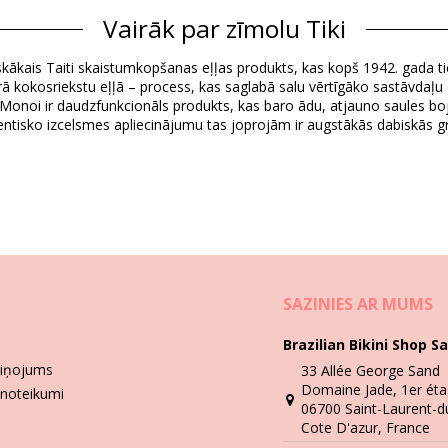
Sastāvs
Vairāk par zīmolu Tiki
m kernel acid, aqua, glycerin, sodium chloride, parfum, coco nucifera
Produkta informācija
iskākais Taiti skaistumkopšanas eļļas produkts, kas kopš 1942. gada tie
īrā kokosriekstu eļļā – process, kas saglabā salu vērtīgāko sastāvdaļu
ki Monoi ir daudzfunkcionāls produkts, kas baro ādu, atjauno saules bo
i)
tisko izcelsmes apliecinājumu tas joprojām ir augstākās dabiskās gre
Mazgāšanas un kopšanas pamācība
n Hotel 18 Gr
SAZINIES AR MUMS
Brazilian Bikini Shop Sa
ziņojums
33 Allée George Sand
Domaine Jade, 1er éta
 noteikumi
06700 Saint-Laurent-d
Cote D'azur, France