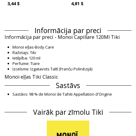
3,44 $
4,81 $
Informācija par preci
Informācija par preci - Monoi Capillare 120Ml Tiki
Monoï eļļas-Body Care
Ražotajs: Tiki
Ietilpība: 120 ml
Perfume: Tiare
Izcelsme: Izgatavots Taītī (Franču Polinēzijā)
Monoï eļļas Tiki Classic
Sastāvs
Sastāvs: 98 % de Monoï de Tahiti Appellation d'Origine
ECOCERT COSMOS. Coconut (Cocos nucifera) oil, tiare
(Gardenia tahitensis) flower, Fragrance, Tocopherol,
Vairāk par zīmolu Tiki
Rosamarinus officinalis oil, Lavandula angustifolia oil, Citrus
medica oil, Cymbopogon flexuosus o
Produkta informācija
Nodaļa: Sievietēm, Monoï eļļas