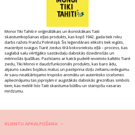
Iesaiņojumā ietilpst: 1 x Monoï eļļas (Citi aksesuāri nav iekļauti)
HS CODE: 330499
SKU: 3076003300054
EAN: Izmērs unikāls (3504750011400)
Piegādātāja atsauce: 1MAC
Svars: 130g / 0.29lb / 4.59oz
Monoi Tiki Tahiti ir oriģinālākais un ikoniskākais Taiti
Retušēti foto
skaistumkopšanas eļļas produkts, kas kopš 1942. gada tiek roku
Mazgāšanas un kopšanas
darbs ražots Franču Polinēzijā. Šis leģendārais eliksīrs tiek iegūts,
macerējot svaigus Tiaré ziedus tīrā kokosriekstu eļļā – process, kas
pamācība
saglabā salu vērtīgāko sastāvdaļu dabiskās dziedinošās un
Kopšanas pamācība šim priekšmetam: Tiki Monoi
mitrinošās īpašības. Pazīstams ar katrā pudelē ievietoto kaltēto Tiaré
Capillare 120Ml
ziedu, Tiki Monoi ir daudzfunkcionāls produkts, kas baro ādu,
atjauno saules bojātus matus un pastiprina dziļu zeltainu iedegumu.
Ar savu neatkārtojamo tropisko aromātu un autentisko izcelsmes
apliecinājumu tas joprojām ir augstākās dabiskās greznības simbols
tiem, kas meklē īsto Taiti skaistuma būtību un starojošu vasaras
mirdzumu.
KLIENTU APKALPOŠANA