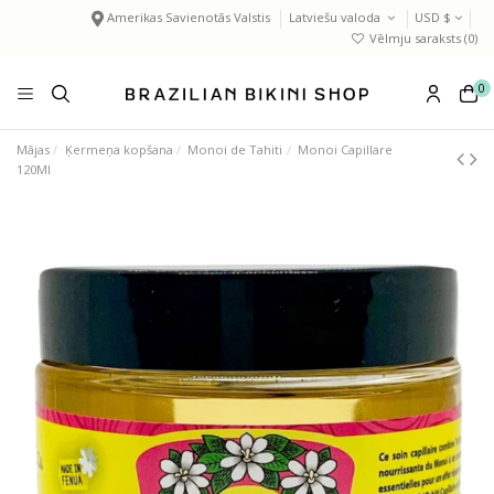
Amerikas Savienotās Valstis
Latviešu valoda
USD $
Vēlmju saraksts (
0
)
0
Mājas
Ķermeņa kopšana
Monoi de Tahiti
Monoi Capillare
120Ml