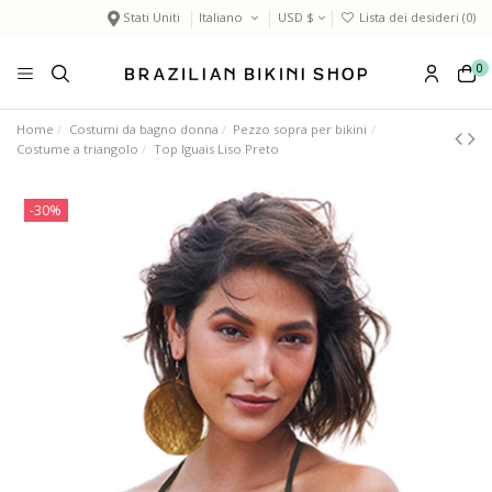
Stati Uniti
Italiano
USD $
Lista dei desideri (
0
)
0
Home
Costumi da bagno donna
Pezzo sopra per bikini
Costume a triangolo
Top Iguais Liso Preto
-30%