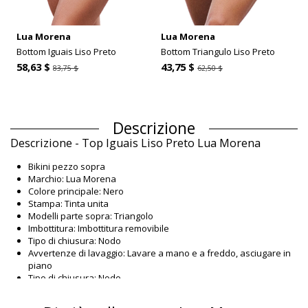
Lua Morena
Lua Morena
Bottom Iguais Liso Preto
Bottom Triangulo Liso Preto
58,63 $
43,75 $
83,75 $
62,50 $
Descrizione
Descrizione - Top Iguais Liso Preto Lua Morena
Bikini pezzo sopra
Marchio: Lua Morena
Colore principale: Nero
Stampa: Tinta unita
Modelli parte sopra: Triangolo
Imbottitura: Imbottitura removibile
Tipo di chiusura: Nodo
Avvertenze di lavaggio: Lavare a mano e a freddo, asciugare in
piano
Tipo di chiusura: Nodo
Origine: Prodotto in Brasile
Bikini pezzo sopra Nero Lua Morena