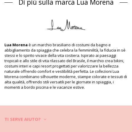
Di più sulla marca Lua Morena
Composizione
Composizione: 83% Polyamide, 17% Elastane
Fodera: 88% Polyamide, 12% Elastane
Informazioni sul prodotto
Dipartimento: Donna, Bikini pezzo sopra
Il pacchetto include: 1 x Bikini pezzo sopra (Altri accessori non
Lua Morena
è un marchio brasiliano di costumi da bagno e
inclusi)
abbigliamento da spiaggia che celebra la femminilità, la fiducia in sé
HS CODE (Codice doganale): 6112.41.0010
stessi e lo spirito vivace della vita costiera. Ispirato ai paesaggi
SKU: 1981123022
tropicali e allo stile di vita rilassato del Brasile, il marchio crea bikini,
EAN: XS (7899818609238), S (7899670724940), M (7899670724957),
costumi interi e capi resort progettati per valorizzare la bellezza
L (7899670724964), XL (7899670724971)
naturale offrendo comfort e vestibilità perfetta. Le collezioni Lua
Riferimento del fornitore: 10151002
Morena combinano silhouette moderne, stampe colorate e tessuti di
Peso: 55g / 0.12lb / 1.94oz
alta qualità, offrendo stili versatili per le giornate in spiaggia, i
Foto ritoccate
momenti a bordo piscina e le vacanze estive.
Istruzioni di lavaggio e cura
Istruzioni per la cura di per: Lua Morena Top Iguais
Liso Preto
Vuoi divertirti con il tuo nuovo bikini per alcune stagioni? Se è così,
TI SERVE AIUTO?
devi imparare come prendertene cura. Il tessuto di buona qualità è
un must se vuoi goderti il ??tuo bikini per più di un'estate, ma come
farlo durare per alcuni anni?