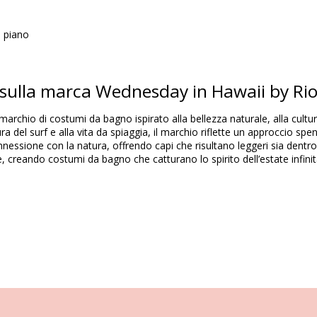
n piano
o de Sol HAWAII
 sulla marca Wednesday in Hawaii by Rio
Composizione
chio di costumi da bagno ispirato alla bellezza naturale, alla cultura e 
6% Spandex (LYCRA) - OEKO-TEX - Chlorine Resistant
ultura del surf e alla vita da spiaggia, il marchio riflette un approccio
dex (LYCRA) - OEKO-TEX - Chlorine Resistant
onnessione con la natura, offrendo capi che risultano leggeri sia dent
, creando costumi da bagno che catturano lo spirito dell’estate infinita
Informazioni sul prodotto
inclusi)
7072), L (7899810397089), XL (7899810397096)
Istruzioni di lavaggio e cura
y Rio de Sol Top Hibiscus Mel