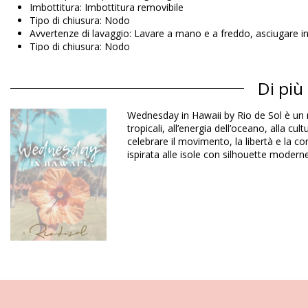
Imbottitura: Imbottitura removibile
Tipo di chiusura: Nodo
Avvertenze di lavaggio: Lavare a mano e a freddo, asciugare i
Tipo di chiusura: Nodo
Origine: Prodotto in Brasile
Bikini pezzo sopra Rosso Wednesday in Hawaii by Ri
Di più
Wednesday in Hawaii by Rio de Sol è un mar
Composizione: 84% Biodegradable Nylon (AMNI SOUL ECO), 1
tropicali, all’energia dell’oceano, alla c
Fodera: 84% Biodegradable Nylon (AMNI SOUL ECO), 16% Span
celebrare il movimento, la libertà e la c
Protezione UV: UPF 50+
ispirata alle isole con silhouette moderne
Dipartimento: Donna, Bikini pezzo sopra
Il pacchetto include: 1 x Bikini pezzo sopra (Altri accessori non 
HS CODE (Codice doganale): 6112.41.0010
SKU: 1981124875
EAN: XS (7899810397058), S (7899810397065), M (789981039
Peso: 55g / 0.12lb / 1.94oz
Foto ritoccate
Istruzioni per la cura di per: Wednesday in Hawaii b