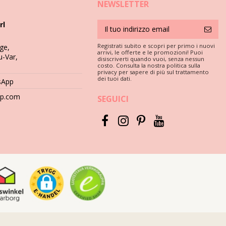
NEWSLETTER
 must se vuoi goderti il ??tuo bikini per più di un'estate, ma come
rl
 cemento, pietre (ad es. Bordi della piscina) o legno (schegge!) Può
Registrati subito e scopri per primo i nuovi
ge,
arrivi, le offerte e le promozioni! Puoi
u-Var,
disiscriverti quando vuoi, senza nessun
costo. Consulta la nostra politica sulla
are mai detergenti aggressivi come smacchiatori. Utilizzare
privacy per sapere di più sul trattamento
dei tuoi dati.
sApp
hop.com
SEGUICI
 umido. Perché? Le stampe e i motivi potrebbero scolorire. E se il
distruggere la tintura. È meglio chiedere aiuto alla tua lavanderia
esso d'acqua. Appoggialo su un asciugamano e fallo asciugare
resco.