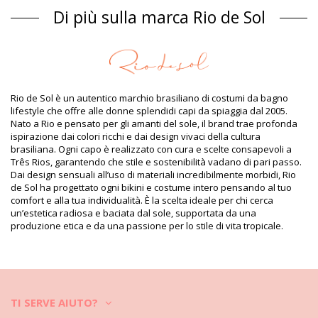
Costumi interi Rosso Rio de Sol ICONS
Di più sulla marca Rio de Sol
Composizione
Composizione: 84% Biodegradable Nylon (AMNI SOUL ECO),
16% Spandex (LYCRA) - OEKO-TEX - Chlorine Resistant
Fodera: 84% Biodegradable Nylon (AMNI SOUL ECO), 16%
Spandex (LYCRA) - OEKO-TEX - Chlorine Resistant
Rio de Sol è un autentico marchio brasiliano di costumi da bagno
Protezione UV: UPF 50+
lifestyle che offre alle donne splendidi capi da spiaggia dal 2005.
Informazioni sul prodotto
Nato a Rio e pensato per gli amanti del sole, il brand trae profonda
ispirazione dai colori ricchi e dai design vivaci della cultura
Dipartimento: Donna, Costumi interi
brasiliana. Ogni capo è realizzato con cura e scelte consapevoli a
Il pacchetto include: 1 x Costumi interi (Altri accessori non
Três Rios, garantendo che stile e sostenibilità vadano di pari passo.
inclusi)
Dai design sensuali all’uso di materiali incredibilmente morbidi, Rio
HS CODE (Codice doganale): 6112.41.0010
de Sol ha progettato ogni bikini e costume intero pensando al tuo
SKU: 1981115595
comfort e alla tua individualità. È la scelta ideale per chi cerca
EAN: XS (7899810212061), S (7899810212078), M (7899810212085),
un’estetica radiosa e baciata dal sole, supportata da una
L (7899810212092), XL (7899810212108)
produzione etica e da una passione per lo stile di vita tropicale.
Peso: 115g / 0.25lb / 4.06oz
Foto ritoccate
Istruzioni di lavaggio e cura
Istruzioni per la cura di per: Rio de Sol Rouge Marina
Vuoi divertirti con il tuo nuovo bikini per alcune stagioni? Se è così,
TI SERVE AIUTO?
devi imparare come prendertene cura. Il tessuto di buona qualità è