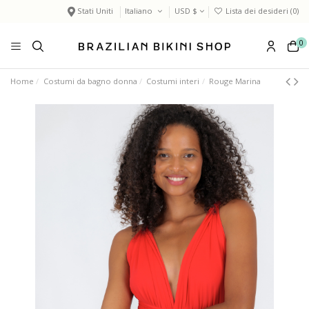
Stati Uniti
Italiano
USD $
Lista dei desideri (
0
)
0
Home
Costumi da bagno donna
Costumi interi
Rouge Marina