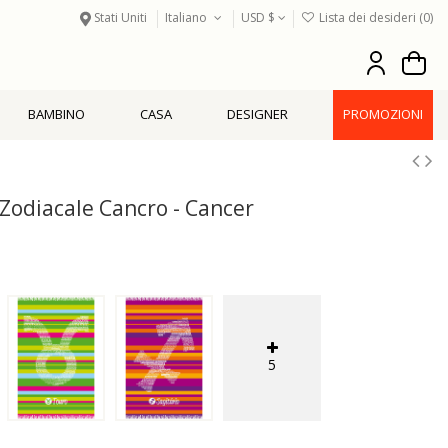
Stati Uniti
Italiano
USD $
Lista dei desideri (
0
)
BAMBINO
CASA
DESIGNER
PROMOZIONI
Zodiacale Cancro - Cancer
5