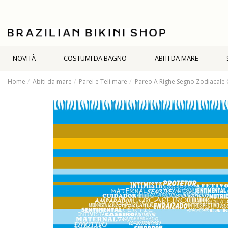
NOVITÀ
COSTUMI DA BAGNO
ABITI DA MARE
Home
Abiti da mare
Parei e Teli mare
Pareo A Righe Segno Zodiacale 