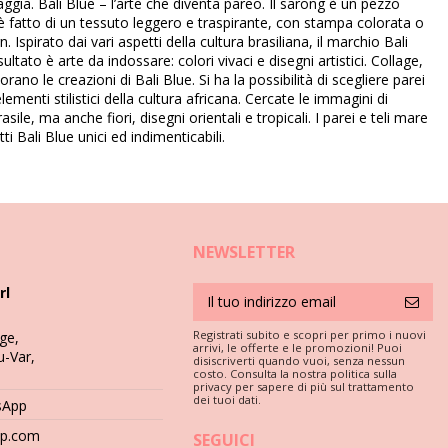
aggia. Bali Blue – l’arte che diventa pareo. Il sarong è un pezzo
d è fatto di un tessuto leggero e traspirante, con stampa colorata o
Ispirato dai vari aspetti della cultura brasiliana, il marchio Bali
sultato è arte da indossare: colori vivaci e disegni artistici. Collage,
rano le creazioni di Bali Blue. Si ha la possibilità di scegliere parei
enti stilistici della cultura africana. Cercate le immagini di
le, ma anche fiori, disegni orientali e tropicali. I parei e teli mare
ti Bali Blue unici ed indimenticabili.
NEWSLETTER
me tenerli puliti e in buone condizioni?
rl
epida in modo che le fibre si liberino un po 'e la sabbia scenda nel
Registrati subito e scopri per primo i nuovi
ge,
colorati.
arrivi, le offerte e le promozioni! Puoi
u-Var,
disiscriverti quando vuoi, senza nessun
e prodotti sbiancanti.
costo. Consulta la nostra politica sulla
necessarie diverse temperature e opzioni di lavaggio a mano / in
privacy per sapere di più sul trattamento
dei tuoi dati.
sApp
hop.com
SEGUICI