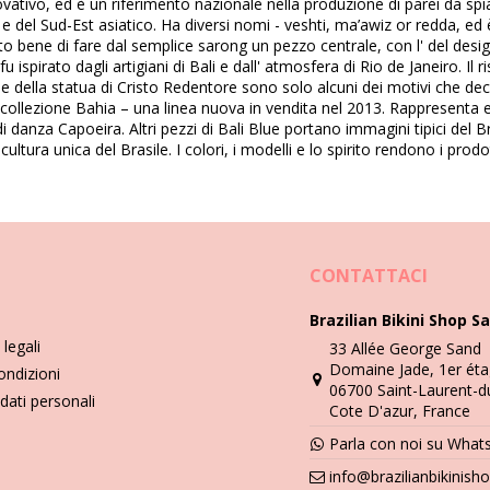
novativo, ed è un riferimento nazionale nella produzione di parei da spi
co e del Sud-Est asiatico. Ha diversi nomi - veshti, ma’awiz or redda, e
inclusi)
 bene di fare dal semplice sarong un pezzo centrale, con l' del design. 
ispirato dagli artigiani di Bali e dall' atmosfera di Rio de Janeiro. Il ri
tiche della statua di Cristo Redentore sono solo alcuni dei motivi che deco
collezione Bahia – una linea nuova in vendita nel 2013. Rappresenta elem
danza Capoeira. Altri pezzi di Bali Blue portano immagini tipici del Brasi
ultura unica del Brasile. I colori, i modelli e lo spirito rendono i prodot
Istruzioni di lavaggio e cura
CONTATTACI
 ma anche un vestito, una gonna, una tunica, dei pantaloncini ecc. Co
Brazilian Bikini Shop Sa
a, puoi anche aspirarlo a casa o immergerlo in una bacinella in acqua ti
legali
33 Allée George Sand
Domaine Jade, 1er éta
ondizioni
 lungo del necessario. Perché? Potrebbe distruggere stampe e motivi 
06700 Saint-Laurent-d
i metodi comunemente noti, ma non utilizzare mai detergenti aggressivi 
dati personali
Cote D'azur, France
o a seconda dei tessuti e della tintura di pezzi diversi possono essere 
Parla con noi su What
provocare sbiadimento del colore.
info@brazilianbikinis