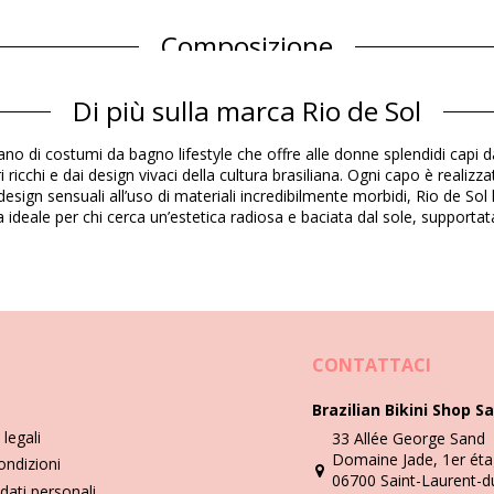
Composizione
Di più sulla marca Rio de Sol
Informazioni sul prodotto
ano di costumi da bagno lifestyle che offre alle donne splendidi capi d
 ricchi e dai design vivaci della cultura brasiliana. Ogni capo è realiz
 design sensuali all’uso di materiali incredibilmente morbidi, Rio de S
lta ideale per chi cerca un’estetica radiosa e baciata dal sole, supporta
362)
Istruzioni di lavaggio e cura
ess
CONTATTACI
Brazilian Bikini Shop Sa
legali
33 Allée George Sand
Domaine Jade, 1er éta
ondizioni
06700 Saint-Laurent-d
dati personali