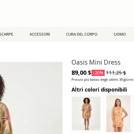
SCARPE
ACCESSORI
CURA DEL CORPO
UOMO
Oasis Mini Dress
89,00 $
111,25 $
-20%
Prezzo più basso degli ultimi 30 giorni:
Altri colori disponibili