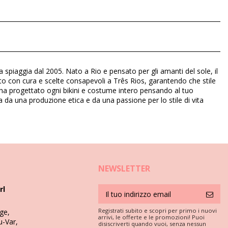
a spiaggia dal 2005. Nato a Rio e pensato per gli amanti del sole, il
zato con cura e scelte consapevoli a Três Rios, garantendo che stile
ol ha progettato ogni bikini e costume intero pensando al tuo
ta da una produzione etica e da una passione per lo stile di vita
NEWSLETTER
rl
Registrati subito e scopri per primo i nuovi
ge,
arrivi, le offerte e le promozioni! Puoi
u-Var,
disiscriverti quando vuoi, senza nessun