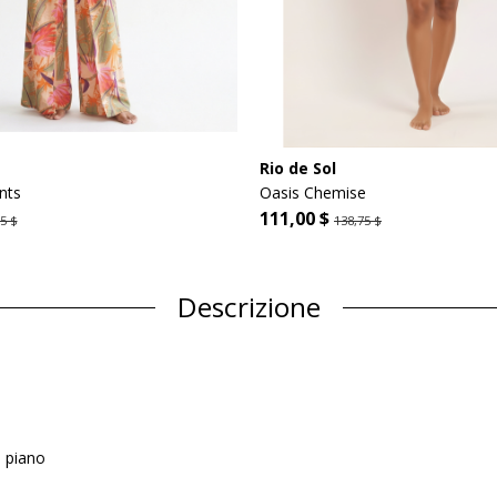
Rio de Sol
nts
Oasis Chemise
111,00 $
5 $
138,75 $
Descrizione
n piano