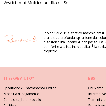
Vestiti mini Multicolore Rio de Sol
Composizione: 100% Nylon
Dipartimento: Donna, Vestiti mini
Rio de Sol è un autentico marchio brasili
Il pacchetto include: 1 x Vestiti mini (Altri accessori non inclusi)
brand trae profonda ispirazione dai colori
HS CODE (Codice doganale): 611430
e sostenibilità vadano di pari passo. Dai
SKU: 1981121264
comfort e alla tua individualità. È la sce
EAN: S (7899810298348), M (7899810298355), L (7899810298
tropicale.
Peso: 600g / 1.32lb / 21.16oz
La stampa non è esatta e può variare in base al taglio
Foto ritoccate
Istruzioni per la cura di per: Rio de Sol Oasis Mini Dr
TI SERVE AIUTO?
BBS
Spedizione e Tracciamento Ordine
Chi Siamo
Modalità di pagamento
Informative 
Cambio taglia o modello
Termini e c
Restituzioni
Protezione 