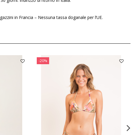
30 giorni. Indirizzo di ritorno in Italia.
gazzini in Francia – Nessuna tassa doganale per l’UE.
-20%