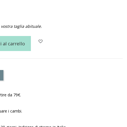
vostra taglia abituale.
 al carrello
tire da 79€.
uare i cambi.