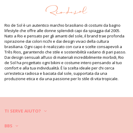
16% Spandex (LYCRA) - OEKO-TEX - Chlorine Resistant
Fodera: 84% Polyamide, 16% Elastane - Oeko-Tex
Protezione UV: UPF 50+
Informazioni sul prodotto
Rio de Sol è un autentico marchio brasiliano di costumi da bagno
Dipartimento: Donna, Bikini pezzo sopra
lifestyle che offre alle donne splendidi capi da spiaggia dal 2005.
Il pacchetto include: 1 x Bikini pezzo sopra (Altri accessori non
Nato a Rio e pensato per gli amanti del sole, il brand trae profonda
inclusi)
ispirazione dai colori ricchi e dai design vivaci della cultura
HS CODE (Codice doganale): 6112.41.0010
brasiliana. Ogni capo è realizzato con cura e scelte consapevoli a
SKU: 1981119069
Três Rios, garantendo che stile e sostenibilità vadano di pari passo.
EAN: XS (7899810266446), S (7899810266453), M (7899810266460),
Dai design sensuali all’uso di materiali incredibilmente morbidi, Rio
L (7899810266477), XL (7899810266484)
de Sol ha progettato ogni bikini e costume intero pensando al tuo
Peso: 55g / 0.12lb / 1.94oz
comfort e alla tua individualità. È la scelta ideale per chi cerca
Foto ritoccate
un’estetica radiosa e baciata dal sole, supportata da una
Istruzioni di lavaggio e cura
produzione etica e da una passione per lo stile di vita tropicale.
Istruzioni per la cura di per: Rio de Sol Nero Rash-
Guard
Vuoi divertirti con il tuo nuovo bikini per alcune stagioni? Se è così,
devi imparare come prendertene cura. Il tessuto di buona qualità è
un must se vuoi goderti il ??tuo bikini per più di un'estate, ma come
TI SERVE AIUTO?
farlo durare per alcuni anni?
BBS
Prima di tutto: evitare superfici dure. Quando vuoi sederti o sdraiarti,
usa sempre un asciugamano. Il contatto diretto con superfici come