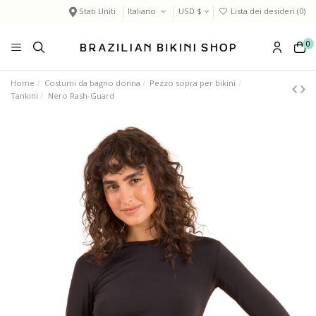
Stati Uniti
Italiano
USD $
Lista dei desideri (
0
)
0
Home
Costumi da bagno donna
Pezzo sopra per bikini
Tankini
Nero Rash-Guard