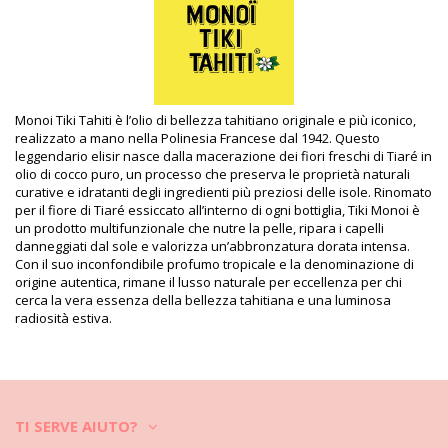
Composizione
Composizione: 99% Monoï de Tahiti Appellation of Origin (AO).
Cocos nucifera (coconut) oil, Gardenia Taitensis Flower Extract,
Parfum (Fragrance), Tocopherol (Vitamin E), Amyl cinnamal,
Benzyl benzoate, Benzyl salicylate, Cananga odorata
oil/extract, Citronellol, Geran
Monoi Tiki Tahiti è l’olio di bellezza tahitiano originale e più iconico,
Informazioni sul prodotto
realizzato a mano nella Polinesia Francese dal 1942. Questo
leggendario elisir nasce dalla macerazione dei fiori freschi di Tiaré in
Dipartimento: Unisex, Oli di Monoï
olio di cocco puro, un processo che preserva le proprietà naturali
Il pacchetto include: 1 x Oli di Monoï (Altri accessori non inclusi)
curative e idratanti degli ingredienti più preziosi delle isole. Rinomato
HS CODE (Codice doganale): 330499
per il fiore di Tiaré essiccato all’interno di ogni bottiglia, Tiki Monoi è
SKU: 350475001109
un prodotto multifunzionale che nutre la pelle, ripara i capelli
EAN: Taglia unica (3504750011097)
danneggiati dal sole e valorizza un’abbronzatura dorata intensa.
Riferimento del fornitore: 1MT
Con il suo inconfondibile profumo tropicale e la denominazione di
Peso: 130g / 0.29lb / 4.59oz
origine autentica, rimane il lusso naturale per eccellenza per chi
Foto ritoccate
cerca la vera essenza della bellezza tahitiana e una luminosa
Istruzioni di lavaggio e cura
radiosità estiva.
Istruzioni per la cura di per: Tiki Tiki Monoi Tipanie
120 Ml
TI SERVE AIUTO?