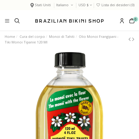
Stati Uniti
Italiano
USD $
Lista dei desideri (
0
)
0
Home
Cura del corpo
Monoi di Tahiti
Olio Monoi Frangipani -
Tiki Monoi Tipanie 120 Ml