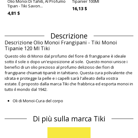
Olio Monoi Di Tahiti, Al Profumo
Tipanier 100Ml
Tipan - Tiki Savon...
16,13 $
4,81 $
Descrizione
Descrizione Olio Monoi Frangipani - Tiki Monoi
Tipanie 120 Ml Tiki
Questo olio di Monoi dal profumo del fiore di frangipane è ideale
sotto il sole o dopo un'esposizione al sole. Questo monoi unisce i
benefici di un olio prezioso al profumo delizioso dei fiori di
frangipane chiamati tipaniè in tahitiano. Questa cura polivalente che
idrata e protegge la pelle e i capelli sarà l'alleato della vostra
estate. È proposto dalla marca Tiki che frabbrica ed esporta monoi in
tutto il mondo dal 1942.
Oli di Monoï-Cura del corpo
Marchio: Tiki
Taglia: 120 ml
Di più sulla marca Tiki
Profumo: Tipanie
Origine: Prodotto in Tahiti (Polinesia Francese)
Oli di Monoï Tiki Classico