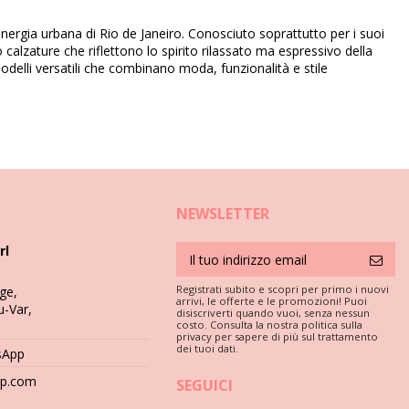
ll’energia urbana di Rio de Janeiro. Conosciuto soprattutto per i suoi
lzature che riflettono lo spirito rilassato ma espressivo della
 modelli versatili che combinano moda, funzionalità e stile
NEWSLETTER
rl
Registrati subito e scopri per primo i nuovi
ge,
arrivi, le offerte e le promozioni! Puoi
u-Var,
disiscriverti quando vuoi, senza nessun
costo. Consulta la nostra politica sulla
privacy per sapere di più sul trattamento
ola di setola. Spugna in acqua tiepida, aggiungi sapone e
dei tuoi dati.
sApp
vare via tutto il sapone. Asciugali con un panno e all'aria ma
hop.com
SEGUICI