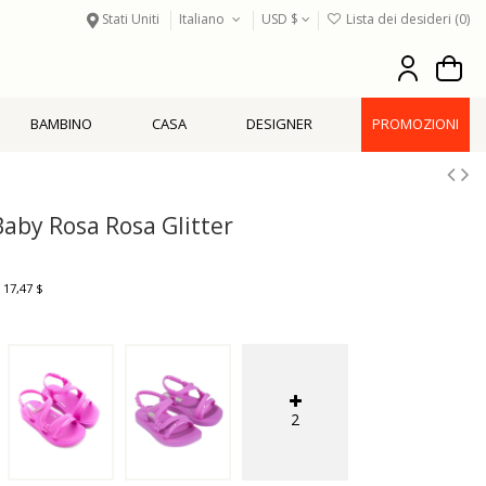
Stati Uniti
Italiano
USD $
Lista dei desideri (
0
)
BAMBINO
CASA
DESIGNER
PROMOZIONI
aby Rosa Rosa Glitter
 17,47 $
2