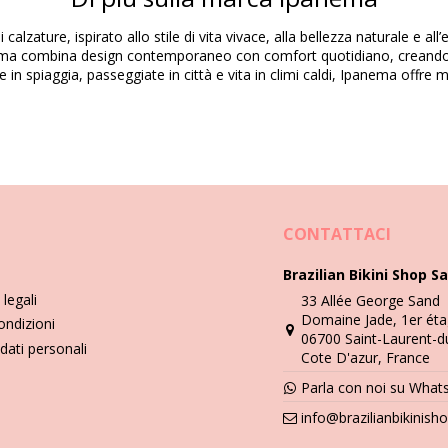
 calzature, ispirato allo stile di vita vivace, alla bellezza naturale e a
nema combina design contemporaneo con comfort quotidiano, creando ca
e in spiaggia, passeggiate in città e vita in climi caldi, Ipanema offre
09806836970), 24 (7909806836987), 25-26 (7909806836994)
Istruzioni di lavaggio e cura
 Mais Baby Rosa Rosa Glitter
CONTATTACI
Brazilian Bikini Shop Sa
panema, Zaxy, Grendha ecc.
legali
33 Allée George Sand
Domaine Jade, 1er éta
ate!
ondizioni
06700 Saint-Laurent-d
dati personali
Cote D'azur, France
er prima cosa, bagnali. Spazzolali con una spugna morbida o una spazz
Parla con noi su What
 e sfregare fino a rimuovere lo sporco. Risciacquare le infradito per la
info@brazilianbikinis