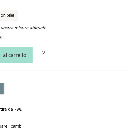
onibile!
 vostra misura abituale.
ie
 al carrello
tire da 79€.
uare i cambi.