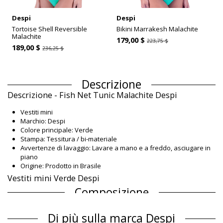
Despi
Despi
Tortoise Shell Reversible
Bikini Marrakesh Malachite
Malachite
179,00 $
223,75 $
189,00 $
236,25 $
Descrizione
Descrizione - Fish Net Tunic Malachite Despi
Vestiti mini
Marchio: Despi
Colore principale: Verde
Stampa: Tessitura / bi-materiale
Avvertenze di lavaggio: Lavare a mano e a freddo, asciugare in
piano
Origine: Prodotto in Brasile
Vestiti mini Verde Despi
Composizione
Composizione: 85% Polyamide, 15% Elastane
Di più sulla marca Despi
Informazioni sul prodotto