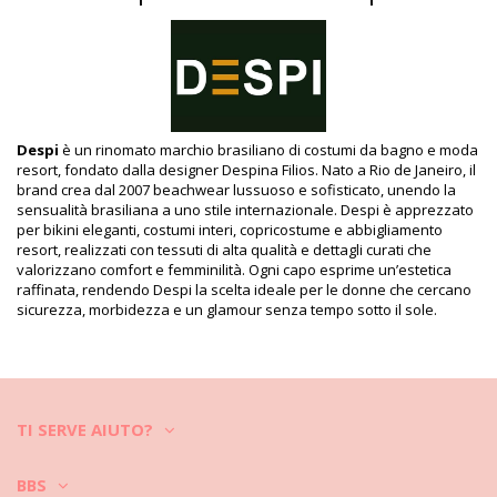
Dipartimento: Donna, Vestiti mini
Il pacchetto include: 1 x Vestiti mini (Altri accessori non inclusi)
HS CODE (Codice doganale): 611430
SKU: 1987002792
EAN: S (7899677883107), M (7899677883091), L (7899677883084)
Riferimento del fornitore: 3439-34
Peso: 600g / 1.32lb / 21.16oz
Despi
è un rinomato marchio brasiliano di costumi da bagno e moda
La stampa non è esatta e può variare in base al taglio
resort, fondato dalla designer Despina Filios. Nato a Rio de Janeiro, il
Foto ritoccate
brand crea dal 2007 beachwear lussuoso e sofisticato, unendo la
sensualità brasiliana a uno stile internazionale. Despi è apprezzato
Istruzioni di lavaggio e cura
per bikini eleganti, costumi interi, copricostume e abbigliamento
Istruzioni per la cura di per: Despi Fish Net Tunic
resort, realizzati con tessuti di alta qualità e dettagli curati che
Malachite
valorizzano comfort e femminilità. Ogni capo esprime un’estetica
raffinata, rendendo Despi la scelta ideale per le donne che cercano
sicurezza, morbidezza e un glamour senza tempo sotto il sole.
TI SERVE AIUTO?
BBS