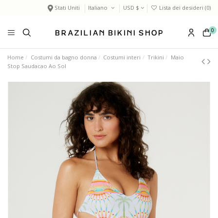
Stati Uniti
Italiano
USD $
Lista dei desideri (
0
)
0
Home
Costumi da bagno donna
Costumi interi
Trikini
Maio
Stop Saudacao Ao Sol