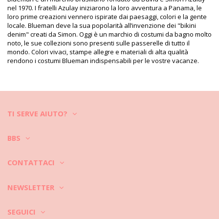
Informazioni sul prodotto
nel 1970. I fratelli Azulay iniziarono la loro avventura a Panama, le
Dipartimento: Donna, Costumi interi
loro prime creazioni vennero ispirate dai paesaggi, colori e la gente
Il pacchetto include: 1 x Costumi interi (Altri accessori non
locale. Blueman deve la sua popolarità all’invenzione dei "bikini
inclusi)
denim" creati da Simon. Oggi è un marchio di costumi da bagno molto
HS CODE (Codice doganale): 6112.41.0010
noto, le sue collezioni sono presenti sulle passerelle di tutto il
SKU: 1981122305
mondo. Colori vivaci, stampe allegre e materiali di alta qualità
EAN: XS (7899918337826), S (7909780162263), M (7909780162270),
rendono i costumi Blueman indispensabili per le vostre vacanze.
L (7909780162287), XL (7909780162294)
Riferimento del fornitore: PR.01.1675-017
Peso: 115g / 0.25lb / 4.06oz
La stampa non è esatta e può variare in base al taglio
Foto ritoccate
TI SERVE AIUTO?
Istruzioni di lavaggio e cura
Istruzioni per la cura di per: Blueman Maio Stop
Saudacao Ao Sol
BBS
Vuoi divertirti con il tuo nuovo bikini per alcune stagioni? Se è così,
devi imparare come prendertene cura. Il tessuto di buona qualità è
CONTATTACI
un must se vuoi goderti il ??tuo bikini per più di un'estate, ma come
farlo durare per alcuni anni?
NEWSLETTER
Prima di tutto: evitare superfici dure. Quando vuoi sederti o sdraiarti,
usa sempre un asciugamano. Il contatto diretto con superfici come
SEGUICI
cemento, pietre (ad es. Bordi della piscina) o legno (schegge!) Può