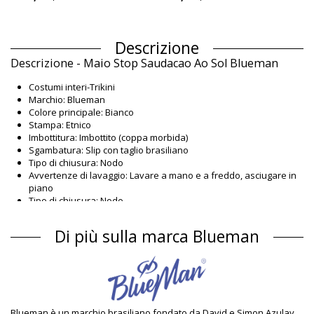
Descrizione
Descrizione - Maio Stop Saudacao Ao Sol Blueman
Costumi interi-Trikini
Marchio: Blueman
Colore principale: Bianco
Stampa: Etnico
Imbottitura: Imbottito (coppa morbida)
Sgambatura: Slip con taglio brasiliano
Tipo di chiusura: Nodo
Avvertenze di lavaggio: Lavare a mano e a freddo, asciugare in
piano
Tipo di chiusura: Nodo
Origine: Prodotto in Brasile
Costumi interi Bianco Blueman SUMMER
Di più sulla marca Blueman
Composizione
Composizione: 84% Polyamide, 16% Elastane
Fodera: 98% Polyamide, 2% Elastane
Protezione UV: UPF 50+
Blueman è un marchio brasiliano fondato da David e Simon Azulay