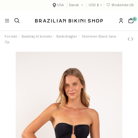
USA
Dansk
USD $
Ønskeliste (
0
)
0
Forside
Badetøj til kvinder
Badedragter
Shimmer-Black Sara-
Op