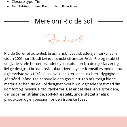
Closure type: Tie
Produktionsland: Fremstillet i Brasilien
Badedragter Sort Rio de Sol SPRING
Mere om Rio de Sol
Sammensætning
Sammensætning: 84% Biodegradable Nylon (AMNI SOUL ECO),
16% Spandex (LYCRA) - OEKO-TEX - Chlorine Resistant
For: 84% Biodegradable Nylon (AMNI SOUL ECO), 16% Spandex
(LYCRA) - OEKO-TEX - Chlorine Resistant
UV Protection: UPF 50+
Rio de Sol er et autentisk brasiliansk livsstilsbadetøjsmærke, som
Produktinformation
siden 2005 har tilbudt kvinder smukt strandtøj. Født i Rio og skabt til
solglade sjæle henter brandet dyb inspiration fra de rige farver og
Afdeling: Dame, Badedragter
livlige designs i brasiliansk kultur. Hvert stykke fremstilles med omhu
Pakken inkluderer: 1 x Badedragter (Andre accessoirer er ikke
og bevidste valg i Três Rios, hvilket sikrer, at stil og bæredygtighed
inkluderet)
går hånd i hånd. Fra sensuelle designs til brugen af utroligt bløde
HS CODE: 6112.41.0010
materialer har Rio de Sol designet hver bikini og badedragt med din
SKU: 1981127028
komfort og individualitet i tankerne. Det er det ideelle valg for dem,
EAN: XS (7899810456816), S (7899810456823), M (7899810456830),
der søger en strålende, solfyldt æstetik, understøttet af etisk
L (7899810456847), XL (7899810457028)
produktion og en passion for den tropiske livsstil.
Vægt: 115g / 0.25lb / 4.06oz
Retouchering af fotos
Vaske- & plejeinstrukser
Plejeinstrukser for: Rio de Sol Shimmer-Black Sara-Op