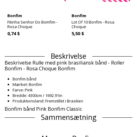
Bonfim
Bonfim
Fitinha Senhor Do Bomfim -
Lot Of 10 Bonfim - Rosa
Rosa Choque
Choque
0,74 $
5,50 $
Beskrivelse
Beskrivelse Rulle med pink brasiliansk bånd - Roller
Bonfim - Rosa Choque Bonfim
Bonfim bånd
Mærket: Bonfim
Farve: Pink
Bredde: 4300cm / 1692.91in
Produktionsland: Fremstillet i Brasilien
Bonfim bånd Pink Bonfim Classic
Sammensætning
Sammensætning: 100% Polyester
Produktinformation