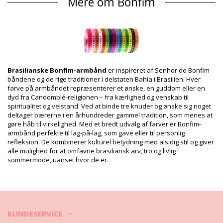
Mere om Bonfim
Afdeling: Unisex, Bonfim bånd
Pakken inkluderer: 1 x Bonfim bånd (Andre accessoirer er ikke
inkluderet)
HS CODE: 5806.32.1070
SKU: 19550000077
EAN: Størrelse unik (7899818110369)
Leverandørreference: ROLO-H15-PINK // J-ROSA-ESCURO
Brasilianske Bonfim-armbånd
er inspireret af Senhor do Bonfim-
Vægt: 200g / 0.44lb / 7.05oz
båndene og de rige traditioner i delstaten Bahia i Brasilien. Hver
Retouchering af fotos
farve på armbåndet repræsenterer et ønske, en guddom eller en
Vaske- & plejeinstrukser
dyd fra Candomblé-religionen – fra kærlighed og venskab til
spiritualitet og velstand. Ved at binde tre knuder og ønske sig noget
Plejeinstrukser for: Bonfim Roller Bonfim - Rosa
deltager bærerne i en århundreder gammel tradition, som menes at
Choque
gøre håb til virkelighed. Med et bredt udvalg af farver er Bonfim-
Hvordan skal jeg passe på mine smykker om sommeren?
armbånd perfekte til lag-på-lag, som gave eller til personlig
refleksion. De kombinerer kulturel betydning med alsidig stil og giver
1) Før du tager ud for at svømme, skal du tage dem af og putte dem
alle mulighed for at omfavne brasiliansk arv, tro og livlig
ned i en særlig æske.
sommermode, uanset hvor de er.
2) Cremer, solcremer, kropsolier og endda også showergel kan få
dine smykker til at miste deres glans.
3) Når du har brugt smykkerne, bør du tørre dem med en fugtig, ren
og blød klud. Det vil fjerne resterne af creme og andre produkter,
KUNDESERVICE
som du har brugt på stranden.