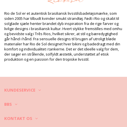
HS CODE: 611430
SKU: 1981121264
EAN: S (7899810298348), M (7899810298355), L (7899810298362)
Rio de Sol er et autentisk brasiliansk livsstilsbadetøjsmærke, som
Vægt: 600g / 1.32lb / 21.16oz
siden 2005 har tilbudt kvinder smukt strandtøj. Født i Rio og skabt til
Udskriften er ikke nøjagtig og kan variere alt efter snit
solglade sjæle henter brandet dyb inspiration fra de rige farver og
Retouchering af fotos
livlige designs i brasiliansk kultur. Hvert stykke fremstilles med omhu
Vaske- & plejeinstrukser
og bevidste valg i Três Rios, hvilket sikrer, at stil og bæredygtighed
går hånd i hånd. Fra sensuelle designs til brugen af utroligt bløde
Plejeinstrukser for: Rio de Sol Oasis Mini Dress
materialer har Rio de Sol designet hver bikini og badedragt med din
komfort og individualitet i tankerne. Det er det ideelle valg for dem,
der søger en strålende, solfyldt æstetik, understøttet af etisk
produktion og en passion for den tropiske livsstil.
KUNDESERVICE
BBS
KONTAKT OS