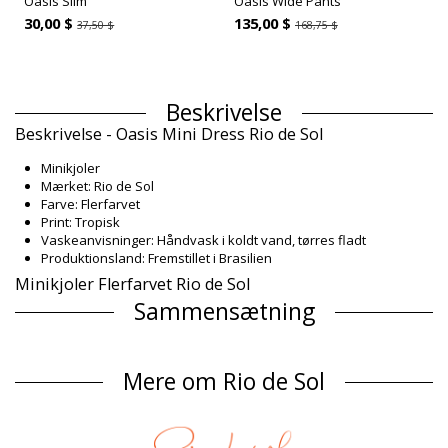
Oasis Slim
Oasis Wide Pants
30,00 $
135,00 $
37,50 $
168,75 $
Beskrivelse
Beskrivelse - Oasis Mini Dress Rio de Sol
Minikjoler
Mærket: Rio de Sol
Farve: Flerfarvet
Print: Tropisk
Vaskeanvisninger: Håndvask i koldt vand, tørres fladt
Produktionsland: Fremstillet i Brasilien
Minikjoler Flerfarvet Rio de Sol
Sammensætning
Sammensætning: 100% Nylon
Produktinformation
Mere om Rio de Sol
Afdeling: Dame, Minikjoler
Pakken inkluderer: 1 x Minikjoler (Andre accessoirer er ikke
inkluderet)