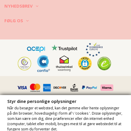
NYHEDSBREV
FØLG OS
Styr dine personlige oplysninger
Når du besøger et websted, kan det gemme eller hente oplysninger
på din browser, hovedsagelig i form af \ 'cookies '. Disse oplysninger,
som kan være om dig, dine præferencer eller din internet-enhed
Alle priser er inklusive moms · Momsnummer FR36509778270 · Alle
(computer, tablet eller mobil), bruges mest til at gøre webstedet til at
rettigheder forbeholdes ©2023 Brazilian Bikini Shop
fungere som du forventer det.
Site protected by reCAPTCHA.
Privacy
-
Terms