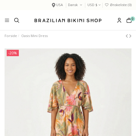
USA
Dansk
USD $
Ønskeliste (
0
)
0
Forside
Oasis Mini Dress
-20%