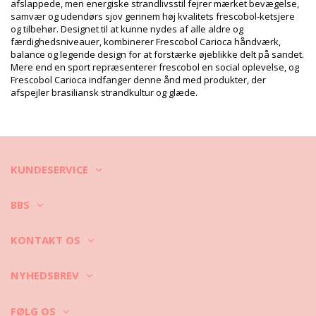
Vægt: 180g / 0.4lb / 6.35oz
afslappede, men energiske strandlivsstil fejrer mærket bevægelse,
Retouchering af fotos
samvær og udendørs sjov gennem høj kvalitets frescobol-ketsjere
og tilbehør. Designet til at kunne nydes af alle aldre og
Vaske- & plejeinstrukser
færdighedsniveauer, kombinerer Frescobol Carioca håndværk,
Plejeinstrukser for: Frescobol Carioca Augusto Terry
balance og legende design for at forstærke øjeblikke delt på sandet.
Cotton Blend Shorts
Mere end en sport repræsenterer frescobol en social oplevelse, og
Frescobol Carioca indfanger denne ånd med produkter, der
Hvordan skal man passe på sit strandtøj?
afspejler brasiliansk strandkultur og glæde.
Når du skal på stranden, har du ikke kun brug for en bikini eller en
badedragt men også en kjole, en nederdel, en tunika, shorts etc.
Hvordan skal man holde dem rene og pæne?
KUNDESERVICE
BBS
1. Ryst altid sandet af. Ryst det så meget som du kan på stranden, du
kan endda også støvsuge det derhjemme eller lægge det i blød i et
vandfad med varmt vand, så fibrene løsnes, og sandet synker ned i
KONTAKT OS
bunden af fadet.
NYHEDSBREV
2. Efterlad aldrig strandtøj fugtigt og rullet sammen i længere tid end
FØLG OS
nødvendigt. Hvorfor? Det kan ødelægge farvestrålende mønstre.