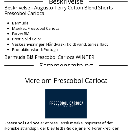
Beskrivelse
Beskrivelse - Augusto Terry Cotton Blend Shorts
Frescobol Carioca
Bermuda
Mærket: Frescobol Carioca
Farve: Blå
Print: Solid Color
Vaskeanvisninger: Håndvask i koldt vand, tørres fladt
Produktionsland: Portugal
Bermuda Blå Frescobol Carioca WINTER
Sammensætning
Sammensætning: 68% Cotton 27% Lyocell 5% Linen
Mere om Frescobol Carioca
For: 87% Polyamide, 13% Lastol
Produktinformation
Afdeling: Herre, Bermuda
Pakken inkluderer: 1 x Bermuda (Andre accessoirer er ikke
inkluderet)
HS CODE: 6112.31.0000
SKU: 1981122013
EAN: S (7899918339295), M (5056192090027), L (7899918339172)
Frescobol Carioca
er et brasiliansk mærke inspireret af det
Leverandørreference: 2015-04
ikoniske strandspil, der blev født i Rio de Janeiro. Forankret i den