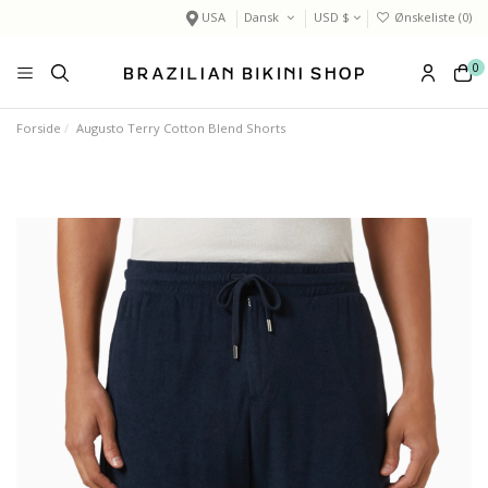
USA
Dansk
USD $
Ønskeliste (
0
)
0
Forside
Augusto Terry Cotton Blend Shorts