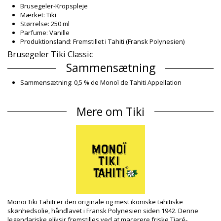
Brusegeler-Kropspleje
Mærket: Tiki
Størrelse: 250 ml
Parfume: Vanille
Produktionsland: Fremstillet i Tahiti (Fransk Polynesien)
Brusegeler Tiki Classic
Sammensætning
Sammensætning: 0,5 % de Monoï de Tahiti Appellation
d'Origine ECOCERT COSMOS. Aqua, Sodium laureth sulfate,
Cocamidopropyl betaine, Propylene Glycol and 5-Bromo 5-
Mere om Tiki
Nitro-1,3 Dioxane, Sodium chloride, Parfum, Cocos nucifera
(Monoï de Tahiti® appellation d’origine),
Produktinformation
Afdeling: Unisex, Brusegeler
Pakken inkluderer: 1 x Brusegeler (Andre accessoirer er ikke
inkluderet)
HS CODE: 330499
SKU: 1974162
EAN: Størrelse unik (3504750004464)
Leverandørreference: 1GDV
Monoi Tiki Tahiti er den originale og mest ikoniske tahitiske
Vægt: 250g / 0.55lb / 8.82oz
skønhedsolie, håndlavet i Fransk Polynesien siden 1942. Denne
Retouchering af fotos
legendariske eliksir fremstilles ved at macerere friske Tiaré-