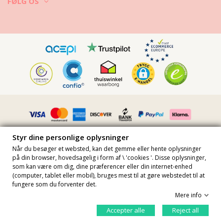
FØLG OS
Styr dine personlige oplysninger
Når du besøger et websted, kan det gemme eller hente oplysninger
på din browser, hovedsagelig i form af \ 'cookies '. Disse oplysninger,
som kan være om dig, dine præferencer eller din internet-enhed
Alle priser er inklusive moms · Momsnummer FR36509778270 · Alle
(computer, tablet eller mobil), bruges mest til at gøre webstedet til at
rettigheder forbeholdes ©2023 Brazilian Bikini Shop
fungere som du forventer det.
Site protected by reCAPTCHA.
Privacy
-
Terms
Mere info
Læg i indkøbskurv
Styr dine personlige oplysninger
Accepter alle
Reject all