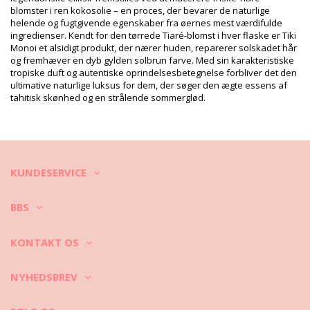
Vaske- & plejeinstrukser
blomster i ren kokosolie – en proces, der bevarer de naturlige
helende og fugtgivende egenskaber fra øernes mest værdifulde
Plejeinstrukser for: Tiki Shower Gel Monoi Tiki Vanilla
ingredienser. Kendt for den tørrede Tiaré-blomst i hver flaske er Tiki
250Ml
Monoi et alsidigt produkt, der nærer huden, reparerer solskadet hår
og fremhæver en dyb gylden solbrun farve. Med sin karakteristiske
tropiske duft og autentiske oprindelsesbetegnelse forbliver det den
ultimative naturlige luksus for dem, der søger den ægte essens af
tahitisk skønhed og en strålende sommerglød.
KUNDESERVICE
BBS
KONTAKT OS
NYHEDSBREV