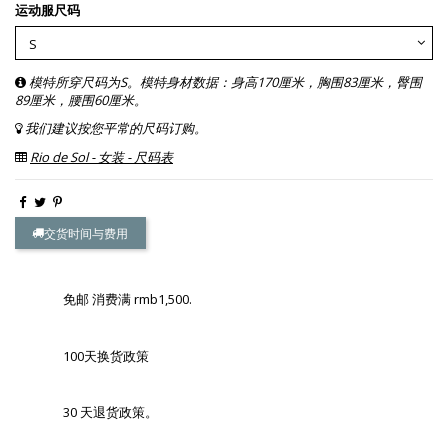
运动服尺码
模特所穿尺码为S。模特身材数据：身高170厘米，胸围83厘米，臀围
89厘米，腰围60厘米。
我们建议按您平常的尺码订购。
Rio de Sol - 女装 - 尺码表
交货时间与费用
免邮 消费满 rmb1,500.
100天换货政策
30 天退货政策。