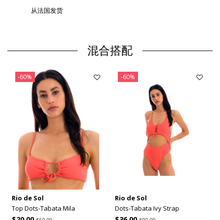
从法国发货
混合搭配
-60%
-60%
Rio de Sol
Rio de Sol
Top Dots-Tabata Mila
Dots-Tabata Ivy Strap
$20.00
$36.00
$50.00
$90.00