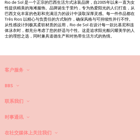
Rio de Sol 是一个正宗的巴西生活方式泳装品牌，自2005年以来一直为女
产品信息
性提供精美的海滩服饰。品牌诞生于里约，专为热爱阳光的人们打造，从
巴西文化丰富的色彩和充满活力的设计中汲取深厚灵感。每一件作品都在
部门: 女装, 胸罩
Três Rios 以精心与负责任的方式制作，确保风格与可持续性并行不悖。
包装包括: 1 x 胸罩 (其它附件不包括在内)
从性感设计到极其柔软材质的运用，Rio de Sol 在设计每一款比基尼和连
HS CODE: 6112.41.0010
体泳衣时，都充分考虑了您的舒适与个性。这是追求阳光般闪耀美学的人
SKU: 1981112714
士的理想之选，同时兼具道德生产和对热带生活方式的热情。
EAN: XS (7899810165466), S (7899810165473), M (7899810165480),
L (7899810165497), XL (7899810165503)
重量: 55g / 0.12lb / 1.94oz
打印不准确，可能因切口花纹而异
修饰照片
清洗和护理说明
客户服务
清洗和护理说明: Rio de Sol Top Dots-Tabata Tri-Mel
BBS
你想让你的新比基尼套装保持几季的完好状态吗？如果是这样，你需要学
会如何好好对衣物进行护理。如果你想在整个夏天都有比基尼套装穿，优
质面料是必不可少的，但是如何让它持续几年呢？
联系我们
首先：避免接触粗糙的表面。当你想坐下或躺下的时候，一定要用毛巾先
时事通讯
覆盖下。直接接触表面，如混凝土、石头(如游泳池边缘)或木头（尤其是
碎片！）可能会损坏泳衣的柔软面料。
在社交媒体上关注我们
怎么洗？每次使用后，用清水冲洗比基尼，不要用盐水。我们总是建议洗