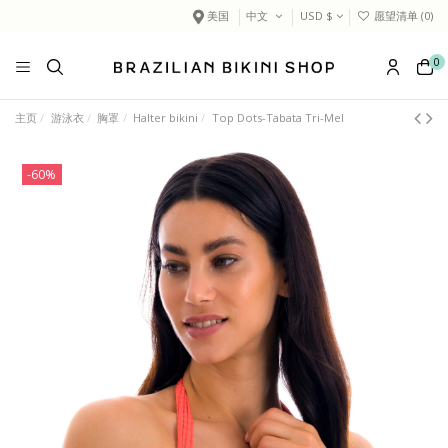
美国
中文
USD $
愿望清单 (
0
)
0
主页
游泳衣
胸罩
Halter bikini
Top Dots-Tabata Tri-Mel
-60%