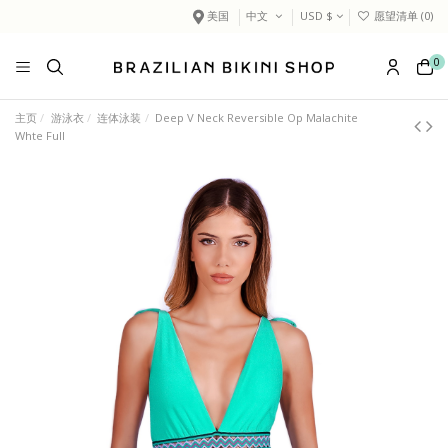
美国
中文
USD $
愿望清单 (
0
)
0
主页
游泳衣
连体泳装
Deep V Neck Reversible Op Malachite
Whte Full