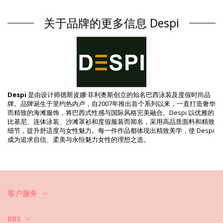
连体泳装 绿色 Despi SUMMER
组成 / 成分
关于品牌的更多信息 Despi
组成 / 成分: 85% Polyamide, 15% Elastane
衬里: 100% Polyamide
产品信息
部门: 女装, 连体泳装
包装包括: 1 x 连体泳装 (其它附件不包括在内)
HS CODE: 6112.41.0010
SKU: 1981126020
Despi
是由设计师德斯皮娜·菲利奥斯创立的知名巴西泳装及度假时尚品
EAN: XS (7899918523892), S (7899677899085), M (7899918524189),
牌。品牌诞生于里约热内卢，自2007年推出首个系列以来，一直打造奢华
L (7899918524172), XL (7899918524042)
而精致的海滩服饰，将巴西式性感与国际风格完美融合。Despi 以优雅的
供应商参考号: 10871BF
比基尼、连体泳装、沙滩罩衫和度假服装而闻名，采用高品质面料和精致
重量: 115g / 0.25lb / 4.06oz
细节，提升舒适度与女性魅力。每一件作品都体现出精致美学，使 Despi
打印不准确，可能因切口花纹而异
成为追求自信、柔美与永恒魅力女性的理想之选。
修饰照片
清洗和护理说明
清洗和护理说明: Despi Deep V Neck Reversible Op
Malachite Whte Full
客户服务
你想让你的新比基尼套装保持几季的完好状态吗？如果是这样，你需要学
会如何好好对衣物进行护理。如果你想在整个夏天都有比基尼套装穿，优
质面料是必不可少的，但是如何让它持续几年呢？
BBS