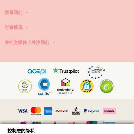
首先：避免接触粗糙的表面。当你想坐下或躺下的时候，一定要用毛巾先
联系我们
覆盖下。直接接触表面，如混凝土、石头(如游泳池边缘)或木头（尤其是
碎片！）可能会损坏泳衣的柔软面料。
时事通讯
怎么洗？每次使用后，用清水冲洗比基尼，不要用盐水。我们总是建议洗
手。切勿使用强力去污剂，如去污剂。使用适合精细织物的产品，一种简
在社交媒体上关注我们
单的肥皂，但最好是专门用于泳装洗涤的产品。
永远记得从你的沙滩包或袋子里拿出湿游泳衣。不要让它长时间处于潮湿
折叠状态。为什么？印刷品和图案可能会变色。如果你的比基尼有小石、
珍珠或褶边装饰，避免在洗涤时摩擦、扭曲和拉伸。
如果游泳衣有污点，试着趁它还湿的时候轻拍它。如果污渍干了，不要通
过刮来去除。你可能会破坏染料。最好请求帮助你当地的干洗店。
如何弄干？永远不要在阳光下直接暴晒。拿条毛巾，穿上比基尼或泳衣，
小心地卷起来，以排除多余的水。把它平放在毛巾上，让它在阴凉处干
燥。直接暴露在阳光下可能会褪色。请勿使用烘干机。
如何去除织物中的小沙粒？带上吹风机，在凉爽的环境中吹掉沙子。
控制您的隐私