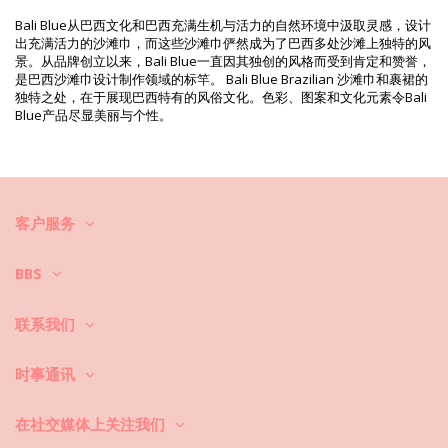
SKU: 198300251
Bali Blue从巴西文化和巴西充满生机与活力的自然环境中汲取灵感，设计
EAN: 均码 (7899818639747)
出充满活力的沙滩巾，而这些沙滩巾俨然成为了巴西多处沙滩上独特的风
重量: 220g / 0.48lb / 7.76oz
景。从品牌创立以来，Bali Blue一直因其独创的风格而受到肯定和赞誉，
打印不准确，可能因切口花纹而异
是巴西沙滩巾设计制作领域的标竿。 Bali Blue Brazilian 沙滩巾和裹裙的
修饰照片
独特之处，在于展现巴西特有的风俗文化。色彩、图案和文化元素令Bali
清洗和护理说明
Blue产品尽显美丽与个性。
清洗和护理说明: Bali Blue Cancer
如何护理您的海滩衣物？
去海滩时，您不仅要穿比基尼或泳衣，还要穿连衣裙、裙子、束腰外衣、
客户服务
短裤等。如何保持它们的处于清洁和良好状态呢？
BBS
1. 请及时抖掉沙子。在海滩上尽可能多地摇晃衣物，你甚至可以在家里用
吸尘器吸沙子，或者浸泡在温水中，这样纤维会变得有点松散，沙子也会
顺着盆流下。
联系我们
2. 永远不要让海滩长时间处于潮湿状态，或者卷起的时间太长。为什么？
时事通讯
它可能会破坏彩色的印刷品和图案。
在社交媒体上关注我们
3. 污渍：根据污渍的来源，使用合适的方法，但不要使用腐蚀性洗涤剂和