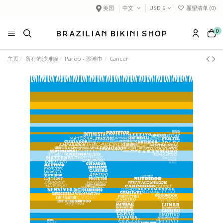
美国
中文
USD $
愿望清单 (
0
)
0
主页
所有的沙滩服
Pareo - 沙滩巾
Cancer