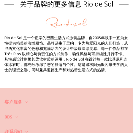
关于品牌的更多信息 Rio de Sol
组成 / 成分: 86% Polyamide, 14% Elastane (LYCRA XTRA LIFE)
Oeko-Tex Standard
衬里: 86% Polyamide, 14% Elastane (LYCRA XTRA LIFE) Oeko
产品信息
部门: 女装, 内裤
Rio de Sol 是一个正宗的巴西生活方式泳装品牌，自2005年以来一直为女
包装包括: 1 x 内裤 (其它附件不包括在内)
性提供精美的海滩服饰。品牌诞生于里约，专为热爱阳光的人们打造，从
HS CODE: 6112.41.0010
巴西文化丰富的色彩和充满活力的设计中汲取深厚灵感。每一件作品都在
SKU: 1981110297
Três Rios 以精心与负责任的方式制作，确保风格与可持续性并行不悖。
EAN: XS (7899810157010), S (7899810157027), M (7899810157034),
从性感设计到极其柔软材质的运用，Rio de Sol 在设计每一款比基尼和连
L (7899810157041), XL (7899810157058)
体泳衣时，都充分考虑了您的舒适与个性。这是追求阳光般闪耀美学的人
重量: 45g / 0.1lb / 1.59oz
士的理想之选，同时兼具道德生产和对热带生活方式的热情。
打印不准确，可能因切口花纹而异
修饰照片
清洗和护理说明
清洗和护理说明: Rio de Sol Bottom Flower Geometric
Transp Comfort
客户服务
你想让你的新比基尼套装保持几季的完好状态吗？如果是这样，你需要学
会如何好好对衣物进行护理。如果你想在整个夏天都有比基尼套装穿，优
BBS
质面料是必不可少的，但是如何让它持续几年呢？
联系我们