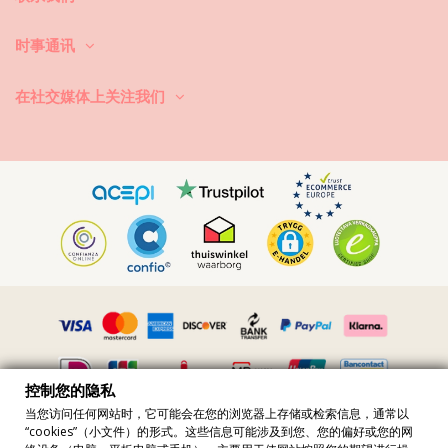
首先：避免接触粗糙的表面。当你想坐下或躺下的时候，一定要用毛巾先
覆盖下。直接接触表面，如混凝土、石头(如游泳池边缘)或木头（尤其是
碎片！）可能会损坏泳衣的柔软面料。
时事通讯
怎么洗？每次使用后，用清水冲洗比基尼，不要用盐水。我们总是建议洗
手。切勿使用强力去污剂，如去污剂。使用适合精细织物的产品，一种简
在社交媒体上关注我们
单的肥皂，但最好是专门用于泳装洗涤的产品。
永远记得从你的沙滩包或袋子里拿出湿游泳衣。不要让它长时间处于潮湿
折叠状态。为什么？印刷品和图案可能会变色。如果你的比基尼有小石、
珍珠或褶边装饰，避免在洗涤时摩擦、扭曲和拉伸。
如果游泳衣有污点，试着趁它还湿的时候轻拍它。如果污渍干了，不要通
过刮来去除。你可能会破坏染料。最好请求帮助你当地的干洗店。
如何弄干？永远不要在阳光下直接暴晒。拿条毛巾，穿上比基尼或泳衣，
小心地卷起来，以排除多余的水。把它平放在毛巾上，让它在阴凉处干
燥。直接暴露在阳光下可能会褪色。请勿使用烘干机。
如何去除织物中的小沙粒？带上吹风机，在凉爽的环境中吹掉沙子。
控制您的隐私
当您访问任何网站时，它可能会在您的浏览器上存储或检索信息，通常以
“cookies”（小文件）的形式。这些信息可能涉及到您、您的偏好或您的网
所有價格均含增值稅 · 增值稅稅號 FR36509778270 · 版權所有 ©2023