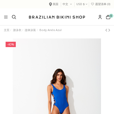
美国
中文
USD $
愿望清单 (
0
)
0
主页
游泳衣
连体泳装
Body Anéis Azul
-40%