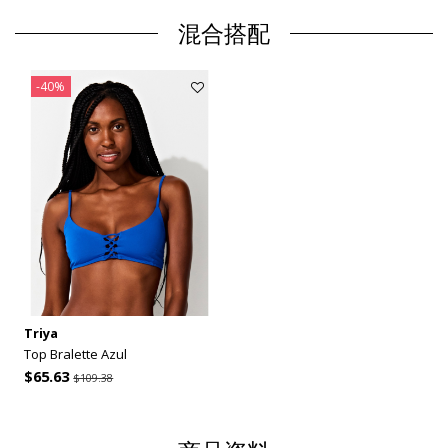
混合搭配
-40%
Triya
Top Bralette Azul
$65.63
$109.38