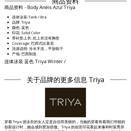
商品资料
商品资料 - Body Anéis Azul Triya
连体泳装-Tank / Bra
品牌: Triya
颜色: 蓝色
印花: Solid Color
带衬垫上衣: 此上衣没有胸垫
Coverage: 巴西式比基尼
洗涤说明: 冷水手洗，平放晾干
产地: 巴西制造
连体泳装 蓝色 Triya Winter /
组成 / 成分
关于品牌的更多信息 Triya
组成 / 成分: 84% Polyamide, 16% Elastane
衬里: 88% Polyamide, 12% Elastane
产品信息
部门: 女装, 连体泳装
包装包括: 1 x 连体泳装 (其它附件不包括在内)
HS CODE: 6112.41.0010
SKU: 1981114231
EAN: XS (7899970007392), S (7899970007408), M (7899970007415),
穿着 Triya 游泳衣的女人定是自信而美丽的，当她的穿着有着我们华丽的
L (7899970007422), XL (7899970007439)
创新设计时，她会感到更加骄傲。Triya 的创意印花看起来像和时装秀异