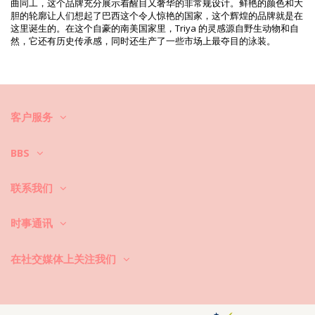
打印参考号: TRIYA HIV2021 AZUL
曲同工，这个品牌充分展示着醒目又奢华的非常规设计。鲜艳的颜色和大
供应商参考号: I21M26LA
胆的轮廓让人们想起了巴西这个令人惊艳的国家，这个辉煌的品牌就是在
重量: 115g / 0.25lb / 4.06oz
这里诞生的。在这个自豪的南美国家里，Triya 的灵感源自野生动物和自
修饰照片
然，它还有历史传承感，同时还生产了一些市场上最夺目的泳装。
清洗和护理说明
清洗和护理说明: Triya Body Anéis Azul
你想让你的新比基尼套装保持几季的完好状态吗？如果是这样，你需要学
会如何好好对衣物进行护理。如果你想在整个夏天都有比基尼套装穿，优
客户服务
质面料是必不可少的，但是如何让它持续几年呢？
BBS
首先：避免接触粗糙的表面。当你想坐下或躺下的时候，一定要用毛巾先
覆盖下。直接接触表面，如混凝土、石头(如游泳池边缘)或木头（尤其是
碎片！）可能会损坏泳衣的柔软面料。
联系我们
怎么洗？每次使用后，用清水冲洗比基尼，不要用盐水。我们总是建议洗
手。切勿使用强力去污剂，如去污剂。使用适合精细织物的产品，一种简
时事通讯
单的肥皂，但最好是专门用于泳装洗涤的产品。
永远记得从你的沙滩包或袋子里拿出湿游泳衣。不要让它长时间处于潮湿
在社交媒体上关注我们
折叠状态。为什么？印刷品和图案可能会变色。如果你的比基尼有小石、
珍珠或褶边装饰，避免在洗涤时摩擦、扭曲和拉伸。
如果游泳衣有污点，试着趁它还湿的时候轻拍它。如果污渍干了，不要通