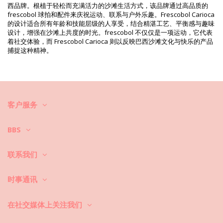
修饰照片
西品牌。根植于轻松而充满活力的沙滩生活方式，该品牌通过高品质的
清洗和护理说明
frescobol 球拍和配件来庆祝运动、联系与户外乐趣。Frescobol Carioca
的设计适合所有年龄和技能层级的人享受，结合精湛工艺、平衡感与趣味
清洗和护理说明: Frescobol Carioca Augusto Terry
设计，增强在沙滩上共度的时光。frescobol 不仅仅是一项运动，它代表
Cotton Blend Shorts
着社交体验，而 Frescobol Carioca 则以反映巴西沙滩文化与快乐的产品
如何护理您的海滩衣物？
捕捉这种精神。
去海滩时，您不仅要穿比基尼或泳衣，还要穿连衣裙、裙子、束腰外衣、
短裤等。如何保持它们的处于清洁和良好状态呢？
客户服务
1. 请及时抖掉沙子。在海滩上尽可能多地摇晃衣物，你甚至可以在家里用
吸尘器吸沙子，或者浸泡在温水中，这样纤维会变得有点松散，沙子也会
BBS
顺着盆流下。
联系我们
2. 永远不要让海滩长时间处于潮湿状态，或者卷起的时间太长。为什么？
它可能会破坏彩色的印刷品和图案。
时事通讯
3. 污渍：根据污渍的来源，使用合适的方法，但不要使用腐蚀性洗涤剂和
漂白产品。
在社交媒体上关注我们