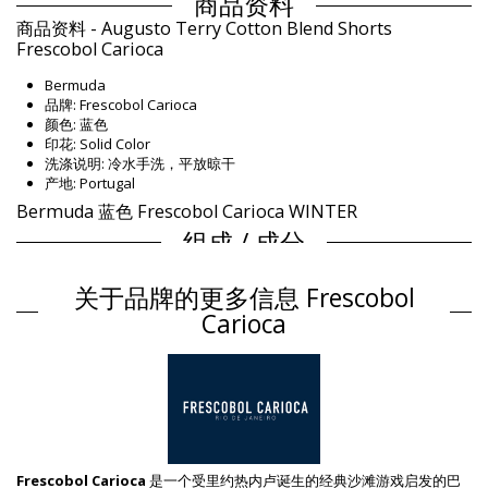
商品资料
商品资料 - Augusto Terry Cotton Blend Shorts
Frescobol Carioca
Bermuda
品牌: Frescobol Carioca
颜色: 蓝色
印花: Solid Color
洗涤说明: 冷水手洗，平放晾干
产地: Portugal
Bermuda 蓝色 Frescobol Carioca WINTER
组成 / 成分
组成 / 成分: 68% Cotton 27% Lyocell 5% Linen
关于品牌的更多信息 Frescobol
衬里: 87% Polyamide, 13% Lastol
Carioca
产品信息
部门: 男装, Bermuda
包装包括: 1 x Bermuda (其它附件不包括在内)
HS CODE: 6112.31.0000
SKU: 1981122013
EAN: S (7899918339295), M (5056192090027), L (7899918339172)
供应商参考号: 2015-04
重量: 180g / 0.4lb / 6.35oz
Frescobol Carioca
是一个受里约热内卢诞生的经典沙滩游戏启发的巴