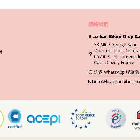
聯絡我們
181)
Brazilian Bikini Shop Sa
33 Allée George Sand
Domaine Jade, 1er éta
件
洗滌與護理説明
06700 Saint-Laurent-d
Cote D'azur, France
i
透過 WhatsApp 聯絡
要瞭解如何好好愛護它。如果希望比基尼套裝能持續穿一個夏季以上，優
info@brazilianbikinis
。直接接觸表面，如水泥、石頭（像泳池邊緣）或木頭（有尖刺！）可能
洗。切忌使用强效清潔劑，如去污劑。使用適合精緻面料的產品，如肥皂
續潮濕。爲什麽？因爲印花和圖案可能會褪色。如果您的比基尼飾有寶石
免擦除污跡。因爲這樣可能會破壞染色。最好求助於本地的乾洗店。 如
陰涼處晾乾。直接暴露在陽光下可能會導致褪色。切忌使用乾衣機。