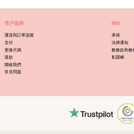
部門: 女裝, 胸罩
套件包括: 1 x 胸罩 (其他配飾未包括在内)
HS CODE: 6112.41.0010
客戶服務
BBS
SKU: 1981127990
EAN: S (7899810479167), M (7899810479174), L (7899810479
重量: 55g / 0.12lb / 1.94oz
運送與訂單追蹤
承保
列印不確切，可能會根據剪切而有所不同
支付
法律通知
潤飾后的照片
更換尺碼
般條款和條
退款
私隱權
護理説明： Rio de Sol Top Shimmer-Nocciola Tri-Min
聯絡我們
您是否想在幾年内一直享受新比基尼套裝帶來的愉悅？如果是，您需
常見問題
首先：避免接觸粗糙的表面。儅您想坐下或躺下時，始終要使用毛巾
如何洗滌？每次穿后，在清潔的淡水中衝洗比基尼。我們始終推薦手
始終記住要從沙灘包或袋子中拿出濕泳裝。不要讓它長時間曡放並持
如果泳裝有污跡，在污跡仍然潮濕時嘗試抹去它，如果污跡已乾，則避
上並小心地卷起，以便去除多餘水分。將其平放在一條毛巾上，置於
如何去除面料中留存的小沙粒？拿出吹風機，用冷風檔將沙粒吹出。