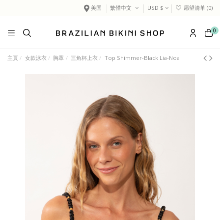
美国
繁體中文
USD $
愿望清单 (
0
)
0
主頁
女款泳衣
胸罩
三角杯上衣
Top Shimmer-Black Lia-Noa