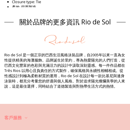
Closure type: Tie
產地: 巴西製造
胸罩 黑色 Rio de Sol SPRING
關於品牌的更多資訊 Rio de Sol
組成 / 成分
組成 / 成分: 84% Nylon, 16% Spandex (LYCRA) - OEKO-TEX -
Chlorine Resistant
襯裏: 84% Polyamide, 16% Elastane - Oeko-Tex
UV Protection: UPF 50+
產品資訊
Rio de Sol 是一個正宗的巴西生活風格泳裝品牌，自2005年以來一直為女
性提供精美的海灘服飾。品牌誕生於里約，專為熱愛陽光的人們打造，從
部門: 女裝, 胸罩
巴西文化豐富的色彩與充滿活力的設計中汲取深刻靈感。每一件作品都在
套件包括: 1 x 胸罩 (其他配飾未包括在内)
Três Rios 以用心且負責任的方式製作，確保風格與永續性相輔相成。從
HS CODE: 6112.41.0010
性感設計到極為柔軟材質的運用，Rio de Sol 在設計每一款比基尼與連身
SKU: 1981127011
泳裝時，都充分考量您的舒適與個人風格。對於追求陽光燦爛美學的人來
EAN: XS (7899810457646), S (7899810457653), M (7899810457660),
說，這是最佳選擇，同時結合了道德製造與對熱帶生活方式的熱情。
L (7899810457677), XL (7899810457684)
重量: 55g / 0.12lb / 1.94oz
列印不確切，可能會根據剪切而有所不同
潤飾后的照片
洗滌與護理説明
客戶服務
護理説明： Rio de Sol Top Shimmer-Black Lia-Noa
您是否想在幾年内一直享受新比基尼套裝帶來的愉悅？如果是，您需要瞭