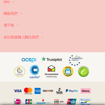
BBS
解如何好好愛護它。如果希望比基尼套裝能持續穿一個夏季以上，優質面
料是必備條件，但是如何持續穿幾年呢？
聯絡我們
首先：避免接觸粗糙的表面。儅您想坐下或躺下時，始終要使用毛巾。直
接接觸表面，如水泥、石頭（像泳池邊緣）或木頭（有尖刺！）可能會損
壞泳衣的柔軟面料。
電子報
如何洗滌？每次穿后，在清潔的淡水中衝洗比基尼。我們始終推薦手洗。
切忌使用强效清潔劑，如去污劑。使用適合精緻面料的產品，如肥皂，但
在社群媒體上關注我們
最好使用專門用於清洗泳衣的特別產品。
始終記住要從沙灘包或袋子中拿出濕泳裝。不要讓它長時間曡放並持續潮
濕。爲什麽？因爲印花和圖案可能會褪色。如果您的比基尼飾有寶石、珍
珠或褶邊，洗滌時應避免摩擦、扭攪和拉伸。
如果泳裝有污跡，在污跡仍然潮濕時嘗試抹去它，如果污跡已乾，則避免
擦除污跡。因爲這樣可能會破壞染色。最好求助於本地的乾洗店。 如何
乾燥？不要在陽光下暴曬。拿來一條毛巾，將比基尼或泳裝放在毛巾上並
小心地卷起，以便去除多餘水分。將其平放在一條毛巾上，置於陰涼處晾
乾。直接暴露在陽光下可能會導致褪色。切忌使用乾衣機。
如何去除面料中留存的小沙粒？拿出吹風機，用冷風檔將沙粒吹出。
視頻
播放影片 胸罩 Top Shimmer-Black Lia-Noa Rio de Sol