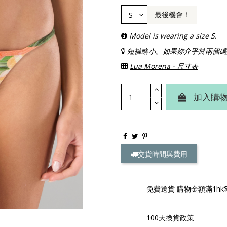
最後機會！
Model is wearing a size S.
短褲略小。如果妳介乎於兩個碼
Lua Morena - 尺寸表
加入購
交貨時間與費用
免費送貨 購物金額滿1hk$
100天換貨政策