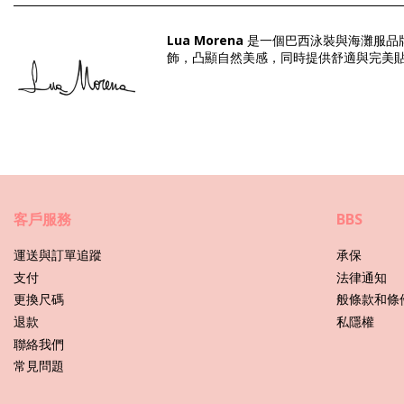
Lua Morena
是一個巴西泳裝與海灘服品
組成 / 成分: 82% Polyamide, 18% Elastane
飾，凸顯自然美感，同時提供舒適與完美貼合
襯裏: 88% Polyamide, 12% Elastane
部門: 女裝, 內褲
套件包括: 1 x 內褲 (其他配飾未包括在内)
HS CODE: 6112.41.0010
SKU: 1981128515
EAN: XS (7899918604430), S (7899670855545), M (789967085
供應商索引: 2235325
客戶服務
BBS
重量: 45g / 0.1lb / 1.59oz
列印不確切，可能會根據剪切而有所不同
運送與訂單追蹤
承保
潤飾后的照片
支付
法律通知
更換尺碼
般條款和條
護理説明： Lua Morena Bottom Rosa-Silvestre Fio-M
退款
私隱權
您是否想在幾年内一直享受新比基尼套裝帶來的愉悅？如果是，您需
聯絡我們
常見問題
首先：避免接觸粗糙的表面。儅您想坐下或躺下時，始終要使用毛巾
如何洗滌？每次穿后，在清潔的淡水中衝洗比基尼。我們始終推薦手