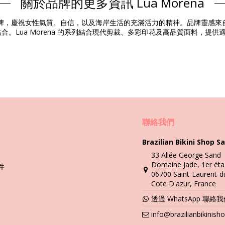
關於品牌的更多資訊 Lua Morena
組成 / 成分
牌，慶祝女性氣質、自信，以及海岸生活的充滿活力的精神。品牌靈感來
。Lua Morena 的系列結合現代剪裁、多彩印花及高品質面料，提
產品資訊
5552), L (7899670855569), XL (7899918604478)
聯絡我們
Brazilian Bikini Shop Sa
33 Allée George Sand
洗滌與護理説明
Domaine Jade, 1er éta
件
arquinha
06700 Saint-Laurent-d
Cote D'azur, France
要瞭解如何好好愛護它。如果希望比基尼套裝能持續穿一個夏季以上，優
透過 WhatsApp 聯絡
。直接接觸表面，如水泥、石頭（像泳池邊緣）或木頭（有尖刺！）可能
info@brazilianbikinis
洗。切忌使用强效清潔劑，如去污劑。使用適合精緻面料的產品，如肥皂