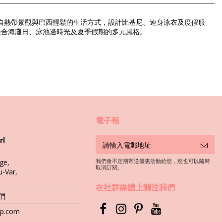
自熱帶景觀與巴西輕鬆的生活方式，設計比基尼、連身泳衣及度假服
供適合海灘日、泳池邊時光及夏季假期的多元風格。
電子報
rl
我們會不定期寄送優惠活動給您，您也可以隨時
ge,
取消訂閱。
u-Var,
質面料是必備條件，但是如何持續穿幾年呢？
在社群媒體上關注我們
我們
會損壞泳衣的柔軟面料。
hop.com
，但最好使用專門用於清洗泳衣的特別產品。