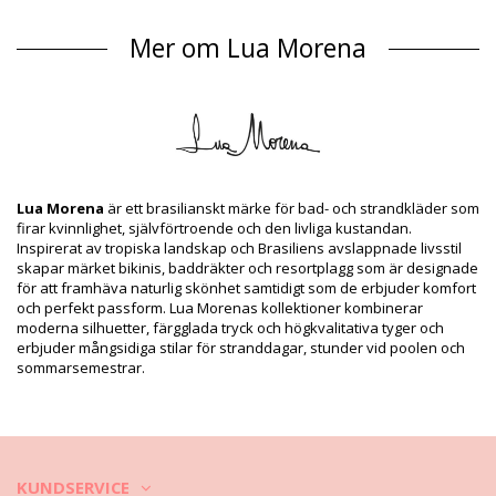
Closure type: Clips
Ursprung: Tillverkad i Brasilien
Mer om Lua Morena
Bikiniöverdelar Mångfärgad Lua Morena
Sammansättning
Sammansättning: 83% Polyamide, 17% Elastane
Foder: 88% Polyamide, 12% Elastane
Produktinformation
Avdelning: Dam, Bikiniöverdelar
Lua Morena
är ett brasilianskt märke för bad- och strandkläder som
Paketet innehåller: 1 x Bikiniöverdelar (Övriga accessoarer
firar kvinnlighet, självförtroende och den livliga kustandan.
ingår inte)
Inspirerat av tropiska landskap och Brasiliens avslappnade livsstil
HS CODE: 6112.41.0010
skapar märket bikinis, baddräkter och resortplagg som är designade
SKU: 1981123107
för att framhäva naturlig skönhet samtidigt som de erbjuder komfort
EAN: XS (7899818613310), S (7899818613327), M (7899670727187),
och perfekt passform. Lua Morenas kollektioner kombinerar
L (7899670727255), XL (7899670727323), XXL (7899670727392)
moderna silhuetter, färgglada tryck och högkvalitativa tyger och
Leverantörsreferens: 10851035
erbjuder mångsidiga stilar för stranddagar, stunder vid poolen och
Vikt: 55g / 0.12lb / 1.94oz
sommarsemestrar.
Trycket är inte exakt och kan variera beroende på skärningen
Retuscherade bilder
Tvätt & skötselanvisningar
Skötselanvisningar för: Lua Morena Top Drapeada
Larga Santarem
KUNDSERVICE