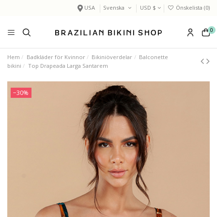
USA
Svenska
USD $
Önskelista (
0
)
0
Hem
Badkläder för Kvinnor
Bikiniöverdelar
Balconette
bikini
Top Drapeada Larga Santarem
−30%