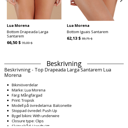
Lua Morena
Lua Morena
Bottom Drapeada Larga
Bottom Iguais Santarem
Santarem
62,13 $
88,75 $
66,50 $
95,00 $
Beskrivning
Beskrivning - Top Drapeada Larga Santarem Lua
Morena
Bikiniöverdelar
Märke: Lua Morena
Färg: Mångfärgad
Print: Tropisk
Modell på övredelarna: Balconette
Stoppad övredel: Push Up
Bygel bikini: With underwire
Closure type: Clips
Skötselråd: Handtvätt