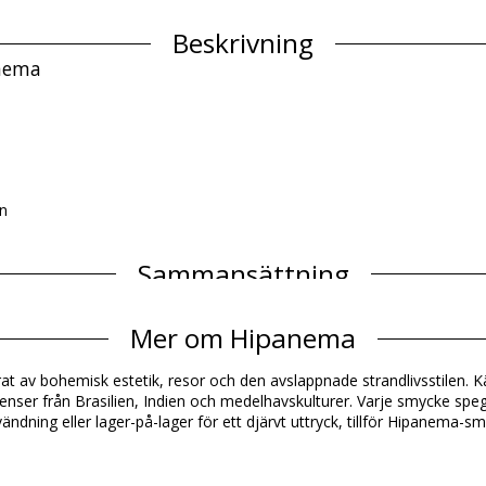
Beskrivning
anema
en
Sammansättning
Mer om Hipanema
Produktinformation
at av bohemisk estetik, resor och den avslappnade strandlivsstilen. 
e)
er från Brasilien, Indien och medelhavskulturer. Varje smycke speglar 
ändning eller lager-på-lager för ett djärvt uttryck, tillför Hipanema-s