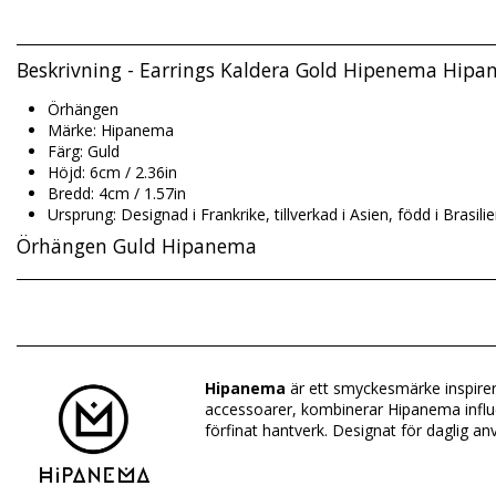
Beskrivning - Earrings Kaldera Gold Hipenema Hip
Örhängen
Märke: Hipanema
Färg: Guld
Höjd: 6cm / 2.36in
Bredd: 4cm / 1.57in
Ursprung: Designad i Frankrike, tillverkad i Asien, född i Brasili
Örhängen Guld Hipanema
Sammansättning: SILVER 925 / GOLD 14K PLATING
Avdelning: Dam, Örhängen
Hipanema
är ett smyckesmärke inspirer
Paketet innehåller: 1 x Örhängen (Övriga accessoarer ingår int
accessoarer, kombinerar Hipanema influens
HS CODE: 7117.90.5000
förfinat hantverk. Designat för daglig anv
SKU: 195601113
EAN: Storlek unik (3701580123543)
Leverantörsreferens: H24KALDO