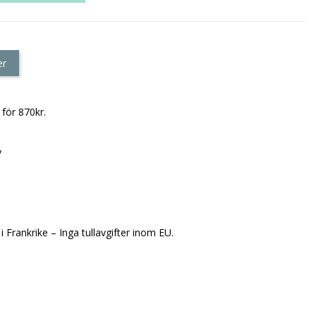
er
 för 870kr.
y
i Frankrike – Inga tullavgifter inom EU.