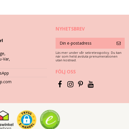
NYHETSBREV
rl
Läs mer under vår sekretesspolicy. Du kan
ge,
när som helst avsluta prenumerationen
u-Var,
utan kostnad.
 använde på stranden.
FÖLJ OSS
tsApp
hop.com