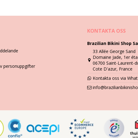
Tvätt & skötselanvisningar
 Gold Hipenema
KONTAKTA OSS
Brazilian Bikini Shop Sa
fodral.
eddelande
33 Allée George Sand
Domaine Jade, 1er éta
ler kan göra att dina smycken förlorar sin glans.
06700 Saint-Laurent-d
v personuppgifter
Cote D'azur, France
mjuk trasa. Det tar bort alla rester av lotion och andra produkter du
Kontakta oss via Wha
info@brazilianbikinis