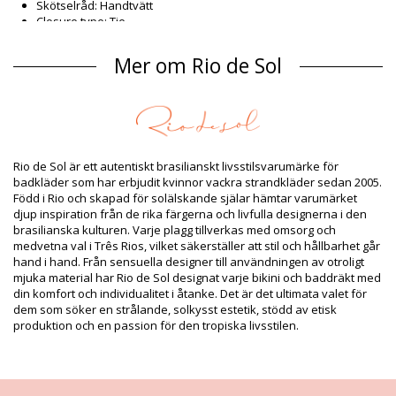
Skötselråd: Handtvätt
Closure type: Tie
Ursprung: Tillverkad i Brasilien
Bikiniunderdelar Svart Rio de Sol SPRING
Mer om Rio de Sol
Sammansättning
Sammansättning: 84% Nylon, 16% Spandex (LYCRA) - OEKO-TEX
- Chlorine Resistant
Foder: 84% Polyamide, 16% Elastane - Oeko-Tex
UV Protection: UPF 50+
Rio de Sol är ett autentiskt brasilianskt livsstilsvarumärke för
Produktinformation
badkläder som har erbjudit kvinnor vackra strandkläder sedan 2005.
Född i Rio och skapad för solälskande själar hämtar varumärket
Avdelning: Dam, Bikiniunderdelar
djup inspiration från de rika färgerna och livfulla designerna i den
Paketet innehåller: 1 x Bikiniunderdelar (Övriga accessoarer
brasilianska kulturen. Varje plagg tillverkas med omsorg och
ingår inte)
medvetna val i Três Rios, vilket säkerställer att stil och hållbarhet går
HS CODE: 6112.41.0010
hand i hand. Från sensuella designer till användningen av otroligt
SKU: 1981127167
mjuka material har Rio de Sol designat varje bikini och baddräkt med
EAN: XS (7899810464453), S (7899810464323), M (7899810464316),
din komfort och individualitet i åtanke. Det är det ultimata valet för
L (7899810464309), XL (7899810464293)
dem som söker en strålande, solkysst estetik, stödd av etisk
Vikt: 45g / 0.1lb / 1.59oz
produktion och en passion för den tropiska livsstilen.
Trycket är inte exakt och kan variera beroende på skärningen
Retuscherade bilder
Tvätt & skötselanvisningar