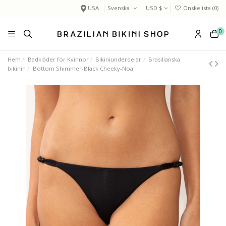
USA
Svenska
USD $
Önskelista (
0
)
0
Hem
Badkläder för Kvinnor
Bikiniunderdelar
Brasilianska
bikinin
Bottom Shimmer-Black Cheeky-Noa