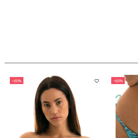
−60%
−60%