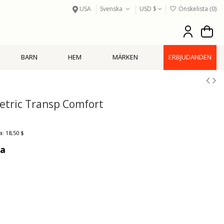
USA
Svenska
USD $
Önskelista (
0
)
BARN
HEM
MÄRKEN
ERBJUDANDEN
tric Transp Comfort
: 18,50 $
ga