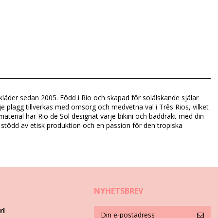
ndkläder sedan 2005. Född i Rio och skapad för solälskande själar
rje plagg tillverkas med omsorg och medvetna val i Três Rios, vilket
 material har Rio de Sol designat varje bikini och baddräkt med din
, stödd av etisk produktion och en passion för den tropiska
NYHETSBREV
rl