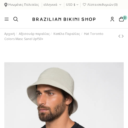
Ηνωμένες Πολιτείες
ελληνικά
USD $
Λίστα επιθυμιών (
0
)
0
Αρχική
Αξεσουάρ παραλίας
Καπέλα Παραλίας
Hat Toronto
Colors Masc Sand Upf50+