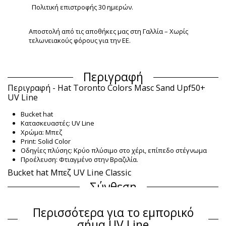
Πολιτική επιστροφής 30 ημερών.
Αποστολή από τις αποθήκες μας στη Γαλλία – Χωρίς
τελωνειακούς φόρους για την ΕΕ.
Περιγραφή
Περιγραφή - Hat Toronto Colors Masc Sand Upf50+
UV Line
Bucket hat
Κατασκευαστές: UV Line
Χρώμα: Μπεζ
Print: Solid Color
Οδηγίες πλύσης: Κρύο πλύσιμο στο χέρι, επίπεδο στέγνωμα
Προέλευση: Φτιαγμένο στην Βραζιλία.
Bucket hat Μπεζ UV Line Classic
Σύνθεση
Σύνθεση: 100% Polyamide - UPF50+
Περισσότερα για το εμπορικό
Προστασία UV: UPF 50+
σήμα UV Line
Πληροφορίες προϊόντος