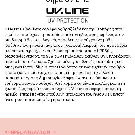
Τμήμα: Άνδρας, Bucket hat
Η συσκευασία περιλαμβάνει: 1 x Bucket hat (Δεν
περιλαμβάνονται άλλα αξεσουάρ)
HS CODE: 650500
Η UV Line είναι ένας κορυφαίος βραζιλιάνικος πρωτοπόρος στον
SKU: 1987002987
τομέα των ρούχων προστασίας από τον ήλιο, αφιερωμένος στον
EAN: Μέγεθος μοναδικό (7899918549823)
συνδυασμό δερματολογικής ασφάλειας με σύγχρονη μόδα.
Αναφορά προμηθευτή: 05010031006
Ιδρύθηκε ως η πρώτη μάρκα στη Λατινική Αμερική που προσφέρει
Βάρος: 145g / 0.32lb / 5.11oz
πλήρη σειρά ρούχων και αξεσουάρ με προστασία UPF 50+,
Βελτιωμένες ψηφιακά φωτογραφίες
διασφαλίζοντας ότι το 98% των επιβλαβών ακτίνων UV μπλοκάρεται
Οδηγίες πλυσίματος &
από το ίδιο το ύφασμα. Σχεδιασμένη για αθλητές, ταξιδιώτες και
φροντίδας
οικογένειες που δίνουν προτεραιότητα σε έναν υγιεινό υπαίθριο
τρόπο ζωής, η μάρκα χρησιμοποιεί προηγμένη τεχνολογία
Οδηγίες φροντίδας για: UV Line Hat Toronto Colors
υφασμάτων για τη δημιουργία ελαφριών, αναπνεύσιμων και
Masc Sand Upf50+
γρήγορα στεγνών ρούχων. Από κομψά καπέλα παραλίας και rash
Πώς να περιποιείστε τα καπέλα σας;
guards έως κομψά resort ρούχα, η UV Line προσφέρει απόλυτη
ηρεμία, επιτρέποντας υπεύθυνη απόλαυση του ήλιου με μέγιστη
Ένα καπέλο μπορεί να κατασκευαστεί από φυσικό ή συνθετικό
άνεση και πιστοποιημένη προστασία.
άχυρο ή άλλα υφάσματα. Για να δείχνει πάντα τέλειο και καθαρό να
θυμάστε:
1. Μη χρησιμοποιείτε νερό για να το πλύνετε.
2. Χρησιμοποιήστε μια βούρτσα με τρίχες ή έναν ειδικό κύλινδρο
ΥΠΗΡΕΣΊΑ ΠΕΛΑΤΏΝ