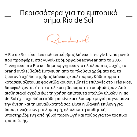
Closure type: Tie
Προέλευση: Φτιαγμένο στην Βραζιλία.
Περισσότερα για το εμπορικό
Σουτιέν Καστανό Rio de Sol SPRING
σήμα Rio de Sol
Σύνθεση
Σύνθεση: 94,2% Polyamide, 5,8% Elastane
Επένδυση: 84% Biodegradable Nylon (AMNI SOUL ECO), 16%
Spandex (LYCRA) - OEKO-TEX - Chlorine Resistant
UV Protection: UPF 50+
Η Rio de Sol είναι ένα αυθεντικό βραζιλιάνικο lifestyle brand μαγιό
Πληροφορίες προϊόντος
που προσφέρει στις γυναίκες όμορφα beachwear από το 2005.
Γεννημένο στο Ρίο και δημιουργημένο για ηλιόλουστες ψυχές, το
Τμήμα: Γυναίκα, Σουτιέν
brand αντλεί βαθιά έμπνευση από τα πλούσια χρώματα και τα
Η συσκευασία περιλαμβάνει: 1 x Σουτιέν (Δεν
ζωντανά σχέδια της βραζιλιάνικης κουλτούρας. Κάθε κομμάτι
περιλαμβάνονται άλλα αξεσουάρ)
κατασκευάζεται με φροντίδα και συνειδητές επιλογές στο Três Rios,
HS CODE: 6112.41.0010
διασφαλίζοντας ότι το στυλ και η βιωσιμότητα συμβαδίζουν. Από
SKU: 1981126851
αισθησιακά σχέδια έως τη χρήση απίστευτα απαλών υλικών, η Rio
EAN: XS (7899810445476), S (7899810445483), M (7899810445490),
de Sol έχει σχεδιάσει κάθε μπικίνι και ολόσωμο μαγιό με γνώμονα
L (7899810445506), XL (7899810445513)
την άνεση και τη μοναδικότητά σας. Είναι η ιδανική επιλογή για
Βάρος: 55g / 0.12lb / 1.94oz
όσους αναζητούν μια λαμπερή, ηλιόλουστη αισθητική,
Βελτιωμένες ψηφιακά φωτογραφίες
υποστηριζόμενη από ηθική παραγωγή και πάθος για τον τροπικό
Οδηγίες πλυσίματος &
τρόπο ζωής.
φροντίδας
Οδηγίες φροντίδας για: Rio de Sol Top Sand-