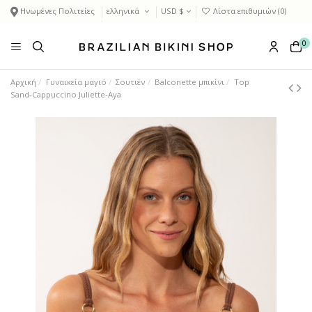
Ηνωμένες Πολιτείες
ελληνικά
USD $
Λίστα επιθυμιών (
0
)
0
Αρχική
Γυναικεία μαγιό
Σουτιέν
Balconette μπικίνι
Top
Sand-Cappuccino Juliette-Aya