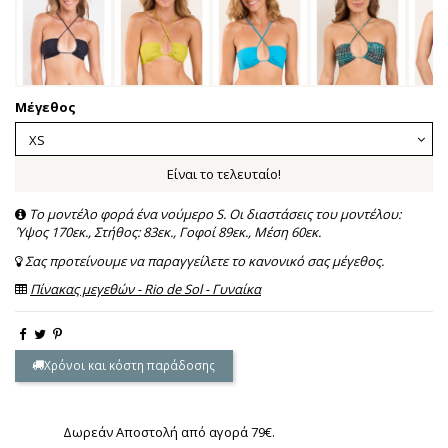
Μέγεθος
Είναι το τελευταίο!
Το μοντέλο φορά ένα νούμερο S. Οι διαστάσεις του μοντέλου:
Ύψος 170εκ., Στήθος: 83εκ., Γοφοί 89εκ., Μέση 60εκ.
Σας προτείνουμε να παραγγείλετε το κανονικό σας μέγεθος.
Πίνακας μεγεθών - Rio de Sol - Γυναίκα
Χρόνοι και κόστη παράδοσης
Δωρεάν Αποστολή από αγορά 79€.