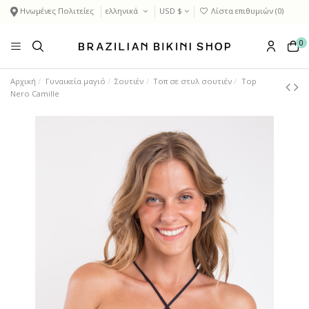
Ηνωμένες Πολιτείες
ελληνικά
USD $
Λίστα επιθυμιών (
0
)
0
Αρχική
Γυναικεία μαγιό
Σουτιέν
Τοπ σε στυλ σουτιέν
Top
Nero Camille