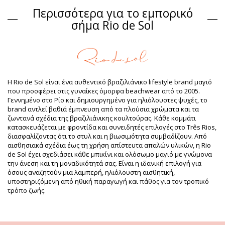
Περισσότερα για το εμπορικό
Σύνθεση
σήμα Rio de Sol
Σύνθεση: 84% Biodegradable Nylon (AMNI SOUL ECO), 16%
Spandex (LYCRA) - OEKO-TEX - Chlorine Resistant
Επένδυση: 84% Polyamide, 16% Elastane - Oeko-Tex
UV Protection: UPF 50+
Πληροφορίες προϊόντος
Η Rio de Sol είναι ένα αυθεντικό βραζιλιάνικο lifestyle brand μαγιό
Τμήμα: Γυναίκα, Σουτιέν
που προσφέρει στις γυναίκες όμορφα beachwear από το 2005.
Η συσκευασία περιλαμβάνει: 1 x Σουτιέν (Δεν
Γεννημένο στο Ρίο και δημιουργημένο για ηλιόλουστες ψυχές, το
περιλαμβάνονται άλλα αξεσουάρ)
brand αντλεί βαθιά έμπνευση από τα πλούσια χρώματα και τα
HS CODE: 6112.41.0010
ζωντανά σχέδια της βραζιλιάνικης κουλτούρας. Κάθε κομμάτι
SKU: 1981122621
κατασκευάζεται με φροντίδα και συνειδητές επιλογές στο Três Rios,
EAN: XS (7899810326829), S (7899810326836), M (7899810326843),
διασφαλίζοντας ότι το στυλ και η βιωσιμότητα συμβαδίζουν. Από
L (7899810326850), XL (7899810326867)
αισθησιακά σχέδια έως τη χρήση απίστευτα απαλών υλικών, η Rio
Βάρος: 55g / 0.12lb / 1.94oz
de Sol έχει σχεδιάσει κάθε μπικίνι και ολόσωμο μαγιό με γνώμονα
Βελτιωμένες ψηφιακά φωτογραφίες
την άνεση και τη μοναδικότητά σας. Είναι η ιδανική επιλογή για
Οδηγίες πλυσίματος &
όσους αναζητούν μια λαμπερή, ηλιόλουστη αισθητική,
φροντίδας
υποστηριζόμενη από ηθική παραγωγή και πάθος για τον τροπικό
τρόπο ζωής.
Οδηγίες φροντίδας για: Rio de Sol Top Nero Camille
Θέλετε να απολαμβάνετε το νέο σας σετ μπικίνι για αρκετές σεζόν;
Εάν ναι, θα πρέπει να μάθετε πώς να το φροντίζετε σωστά. Βέβαια,