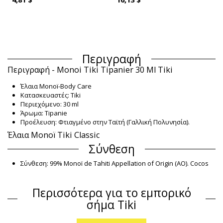
Περιγραφή
Περιγραφή - Monoi Tiki Tipanier 30 Ml Tiki
Έλαια Monoï-Body Care
Κατασκευαστές: Tiki
Περιεχόμενο: 30 ml
Άρωμα: Tipanie
Προέλευση: Φτιαγμένο στην Ταϊτή (Γαλλική Πολυνησία).
Έλαια Monoï Tiki Classic
Σύνθεση
Σύνθεση: 99% Monoï de Tahiti Appellation of Origin (AO). Cocos
nucifera (coconut) oil, Gardenia Taitensis Flower Extract,
Parfum (Fragrance), Tocopherol (Vitamin E), Amyl cinnamal,
Περισσότερα για το εμπορικό
Benzyl benzoate, Benzyl salicylate, Cananga odorata
oil/extract, Citronellol, Geran
σήμα Tiki
Πληροφορίες προϊόντος