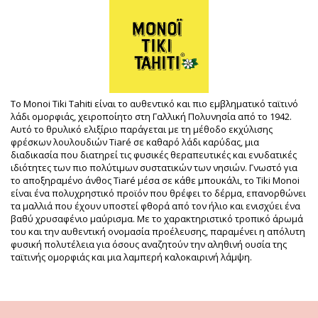
Τμήμα: Unisex, Έλαια Monoï
Η συσκευασία περιλαμβάνει: 1 x Έλαια Monoï (Δεν
περιλαμβάνονται άλλα αξεσουάρ)
HS CODE: 330499
SKU: 1974158350475000134
EAN: Μέγεθος μοναδικό (3504750001562)
Αναφορά προμηθευτή: 1MT30
Βάρος: 30g / 0.07lb / 1.06oz
Το Monoi Tiki Tahiti είναι το αυθεντικό και πιο εμβληματικό ταϊτινό
Βελτιωμένες ψηφιακά φωτογραφίες
λάδι ομορφιάς, χειροποίητο στη Γαλλική Πολυνησία από το 1942.
Οδηγίες πλυσίματος &
Αυτό το θρυλικό ελιξίριο παράγεται με τη μέθοδο εκχύλισης
φροντίδας
φρέσκων λουλουδιών Tiaré σε καθαρό λάδι καρύδας, μια
διαδικασία που διατηρεί τις φυσικές θεραπευτικές και ενυδατικές
Οδηγίες φροντίδας για: Tiki Monoi Tiki Tipanier 30 Ml
ιδιότητες των πιο πολύτιμων συστατικών των νησιών. Γνωστό για
το αποξηραμένο άνθος Tiaré μέσα σε κάθε μπουκάλι, το Tiki Monoi
είναι ένα πολυχρηστικό προϊόν που θρέφει το δέρμα, επανορθώνει
τα μαλλιά που έχουν υποστεί φθορά από τον ήλιο και ενισχύει ένα
βαθύ χρυσαφένιο μαύρισμα. Με το χαρακτηριστικό τροπικό άρωμά
του και την αυθεντική ονομασία προέλευσης, παραμένει η απόλυτη
φυσική πολυτέλεια για όσους αναζητούν την αληθινή ουσία της
ταϊτινής ομορφιάς και μια λαμπερή καλοκαιρινή λάμψη.