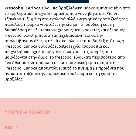
Βάρος: 450g / 0.99lb / 15.87oz
Η εκτύπωση δεν είναι ακριβής και μπορεί να ποικίλει ανάλογα
Frescobol Carioca
είναι μια βραζιλιάνικη μάρκα εμπνευσμένη από
με την περικοπή
το εμβληματικό παιχνίδι παραλίας που γεννήθηκε στο Ρίο ντε
Βελτιωμένες ψηφιακά φωτογραφίες
Τζανέιρο. Ριζωμένη στον χαλαρό αλλά ενεργητικό τρόπο ζωής της
Οδηγίες πλυσίματος &
παραλίας, η μάρκα γιορτάζει την κίνηση, τη σύνδεση και τη
διασκέδαση σε εξωτερικούς χώρους μέσω ρακέτες και αξεσουάρ
φροντίδας
Frescobol υψηλής ποιότητας. Σχεδιασμένη για να την
Οδηγίες φροντίδας για: Frescobol Carioca Ipanema
απολαμβάνουν όλες οι ηλικίες και όλα τα επίπεδα δεξιοτήτων, η
Neoprene Bat Case Sky Blue
Frescobol Carioca συνδυάζει δεξιοτεχνία, ισορροπία και
παιχνιδιάρικο σχεδιασμό για να ενισχύσει τις στιγμές που
Πώς θα καθαρίσετε την τσάντα θαλάσσης:
μοιράζονται στην άμμο. Το frescobol είναι κάτι περισσότερο από
ένα άθλημα· αντιπροσωπεύει μια κοινωνική εμπειρία, και η
Οι τσάντες θαλάσσης κατασκευάζονται από διαφορών ειδών υλικά:
Frescobol Carioca αποτυπώνει αυτό το πνεύμα με προϊόντα που
συνθετική ή φυσική ψάθα, πλαστικό ή βαμβάκι. Γι΄αυτό και
αντικατοπτρίζουν την παραλιακή κουλτούρα και τη χαρά της
υπάρχουν πολλοί τρόποι για να τις φροντίσετε.
Βραζιλίας.
1) Πρώτα από όλα, ανεξάρτητα από το υλικό κατασκευής της
τσάντας θαλάσσης, πάντα να φροντίζετε να την τινάζετε καλά,
προτού φύγετε από την παραλία. Με αυτόν τον τρόπο, θα έχετε
λιγότερες δουλειές να κάνετε όταν επιστρέψετε στο σπίτι σας.
ΥΠΗΡΕΣΊΑ ΠΕΛΑΤΏΝ
2) Εάν η τσάντα είναι κατασκευασμένη από πλαστικό, μπορείτε,
απλώς, να την καθαρίσετε χρησιμοποιώντας ζεστό νερό, σαπούνι
και ένα κομμάτι ύφασμα ή ένα μαλακό σφουγγάρι. Μην τη βάλετε
BBS
ποτέ στο πλυντήριο.