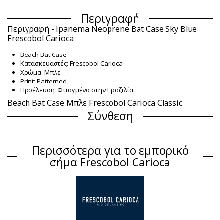
Περιγραφή
Περιγραφή - Ipanema Neoprene Bat Case Sky Blue
Frescobol Carioca
Beach Bat Case
Κατασκευαστές: Frescobol Carioca
Χρώμα: Μπλε
Print: Patterned
Προέλευση: Φτιαγμένο στην Βραζιλία.
Beach Bat Case Μπλε Frescobol Carioca Classic
Σύνθεση
Σύνθεση: 100% Neoprene
Πληροφορίες προϊόντος
Περισσότερα για το εμπορικό
Τμήμα: Unisex, Beach Bat Case
σήμα Frescobol Carioca
Η συσκευασία περιλαμβάνει: 1 x Beach Bat Case (Δεν
περιλαμβάνονται άλλα αξεσουάρ)
HS CODE: 4202.12.1000
SKU: 1987002240
EAN: Μέγεθος μοναδικό (5056192053640)
Αναφορά προμηθευτή: 1816-171