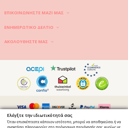
2. Ποτέ να μην αφήνετε τα αγαπημένα σας ρούχα παραλίας να
ΕΠΙΚΟΙΝΩΝΉΣΤΕ ΜΑΖΊ ΜΑΣ
μένουν υγρά και τυλιγμένα για περισσότερο χρόνο από ό,τι
χρειάζεται. Γιατί; Επειδή έτσι μπορεί να καταστραφούν οι
πολύχρωμες εκτυπώσεις τους, τα μοτίβα και οι διακοσμήσεις τους.
ΕΝΗΜΕΡΩΤΙΚΌ ΔΕΛΤΊΟ
3. Για τους λεκέδες: ανάλογα με την προέλευση του λεκέ
χρησιμοποιήστε κάποιο κοινό μαλακό απορρυπαντικό, όπως θα
ΑΚΟΛΟΥΘΉΣΤΕ ΜΑΣ
κάνατε και με τα άλλα ρούχα, αλλά μην δοκιμάσετε την εύκολη λύση
ενός δυνατού απορρυπαντικού. Τα ρούχα παραλίας είναι συνήθως
ευαίσθητα και μπορεί να καταστραφούν.
4. Ακολουθήστε τις οδηγίες πλυσίματος που αναγράφονται στην
ετικέτα του κάθε ρούχου. Κάθε κομμάτι είναι κατασκευασμένο από
διαφορετικό ύφασμα και με ξεχωριστή τεχνική. Είναι απαραίτητο
λοιπόν να ακολουθείτε τις συμβουλές πλυσίματος ως προς τη
θερμοκρασία και τη διαδικασία, είτε πρόκειται για πλύσιμο στο χέρι
είτε στο πλυντήριο.
5. Ποτέ μην στεγνώνετε τα ρούχα παραλίας εκτεθειμένα στις
ακτίνες του ηλίου, καθώς τα χρώματα είναι πιθανόν να
ξεθωριάσουν και να χάσουν τη ζωντάνια τους.
Ελέγξτε την ιδιωτικότητά σας
Όταν επισκέπτεστε κάποιον ιστότοπο, μπορεί να αποθηκεύσει ή να
6. Ελέγξτε την ετικέτα για συμβουλές και θερμοκρασία
ανακτήσει πληροφορίες στο πρόγραμμα περιήγησής σας, κυρίως με