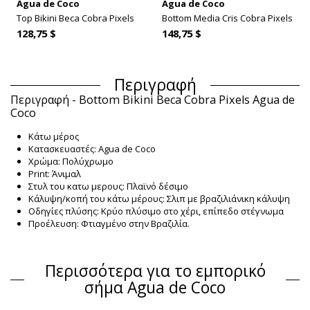
Agua de Coco
Agua de Coco
Top Bikini Beca Cobra Pixels
Bottom Media Cris Cobra Pixels
128,75 $
148,75 $
Περιγραφή
Περιγραφή - Bottom Bikini Beca Cobra Pixels Agua de
Coco
Κάτω μέρος
Κατασκευαστές: Agua de Coco
Χρώμα: Πολύχρωμο
Print: Άνιμαλ
Στυλ του κατω μερους: Πλαϊνό δέσιμο
Κάλυψη/κοπή του κάτω μέρους: Σλιπ με βραζιλιάνικη κάλυψη
Οδηγίες πλύσης: Κρύο πλύσιμο στο χέρι, επίπεδο στέγνωμα
Προέλευση: Φτιαγμένο στην Βραζιλία.
Κάτω μέρος Πολύχρωμο Agua de Coco Winter
Σύνθεση
Περισσότερα για το εμπορικό
Σύνθεση: 87% Polyamide; 13% Elastane
σήμα Agua de Coco
Επένδυση: 82% Poliamide, 18% Elastane